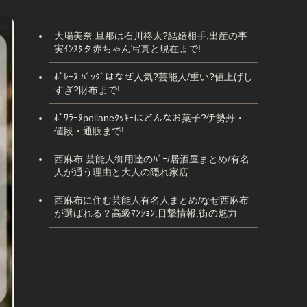
大場美奈 旦那は石川柊太?結婚相手,出産の事
実ｲﾝｽﾀタ赤ちゃん写真と現在まで!
ﾎﾟﾚｰﾇ ﾊﾞｯｸﾞはなぜ人気?芸能人/重い?値上げし
すぎ?財布まで!
ﾎﾟﾜﾗｰﾇpoilaneｸｯｷｰはどんなお菓子?伊勢丹・
値段・通販まで!
西麻布 芸能人御用達のﾊﾞｰ/居酒屋まとめ/有名
人が通う理由と大人の隠れ家店
西麻布に住む芸能人有名人まとめ/なぜ西麻布
が選ばれる？高級ﾏﾝｼｮﾝ,目撃情報,街の魅力