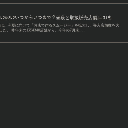
ﾞｰ新作ﾒﾛﾝ&ﾒﾛﾝいつからいつまで？値段と取扱販売店舗,口ｺﾐも
ンは、今夏に向けて「お店で作るスムージー」を拡大し、導入店舗数を大
た。 昨年末の1万4340店舗から、今年の7月末…