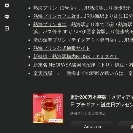
熱海プリン（1号店）
…JR熱海駅より徒歩3分
熱海プリンカフェ2nd
…JR熱海駅より徒歩12
熱海プリン食堂
…熱海駅より車で15分 / 熱
浜」バス停車 すぐ / JR伊豆多賀駅より徒歩約3
渚の熱海プリン（テイクアウト専門店）
…JR
熱海プリン公式通販サイト
新幹線・熱海駅構内KIOSK（キオスク）
新東名 NEOPASA駿河湾沼津（下り）伊豆
楽天市場
← 熱海までの距離が遠い方は、楽
累計200万本突破！メディア
日 プチギフト 誕生日プレゼン
熱海プリン楽天市場店
Amazon