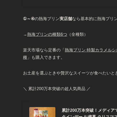
①～④
の熱海プリン
実店舗
なら基本的に熱海プリ
→
熱海プリンの種類6つ
（全種類）
楽天市場なら定番の「
熱海プリン 特製カラメルシ
種
」も購入できます。
お土産を選ぶときや贅沢なスイーツが食べたいと
＼ 累計200万本突破の超人気商品 ／
累計200万本突破！メディア
タインデー お歳暮 クリスマス