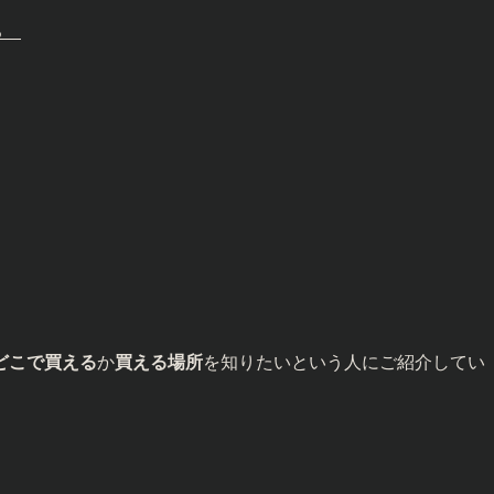
する
！
どこで買える
か
買える場所
を知りたいという人にご紹介してい