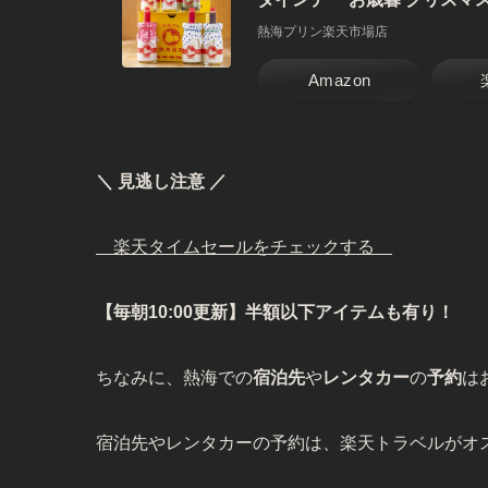
熱海プリン楽天市場店
Amazon
＼ 見逃し注意 ／
楽天タイムセールをチェックする
【毎朝10:00更新】半額以下アイテムも有り！
ちなみに、熱海での
宿泊先
や
レンタカー
の
予約
は
宿泊先やレンタカーの予約は、楽天トラベルがオ