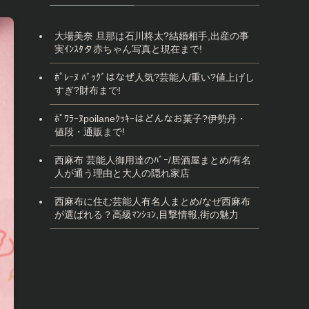
大場美奈 旦那は石川柊太?結婚相手,出産の事
実ｲﾝｽﾀタ赤ちゃん写真と現在まで!
ﾎﾟﾚｰﾇ ﾊﾞｯｸﾞはなぜ人気?芸能人/重い?値上げし
すぎ?財布まで!
ﾎﾟﾜﾗｰﾇpoilaneｸｯｷｰはどんなお菓子?伊勢丹・
値段・通販まで!
西麻布 芸能人御用達のﾊﾞｰ/居酒屋まとめ/有名
人が通う理由と大人の隠れ家店
西麻布に住む芸能人有名人まとめ/なぜ西麻布
が選ばれる？高級ﾏﾝｼｮﾝ,目撃情報,街の魅力