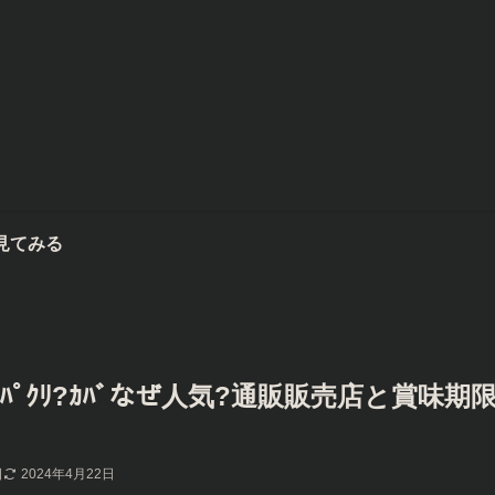
/ﾊﾟｸﾘ?ｶﾊﾞなぜ人気?通販販売店と賞味期
日
2024年4月22日