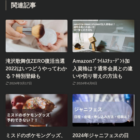
関連記事
滝沢歌舞伎ZERO復活当選
Amazonﾌﾟﾗｲﾑｽﾁｭｰﾃﾞﾝﾄ加
2022はいつどうやってわか
入資格は？通常会員との違
る？特別登録も
いや切り替えの方法も
2024年3月17日
2024年4月6日
ミスドのポケモングッズ、
2024年ジャニフェスの日