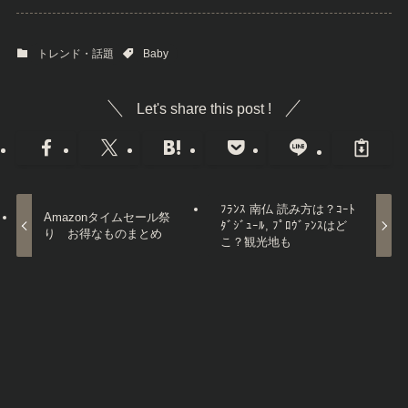
トレンド・話題
Baby
Let's share this post !
ﾌﾗﾝｽ 南仏 読み方は？ｺｰﾄ
Amazonタイムセール祭
ﾀﾞｼﾞｭｰﾙ, ﾌﾟﾛｳﾞｧﾝｽはど
り お得なものまとめ
こ？観光地も