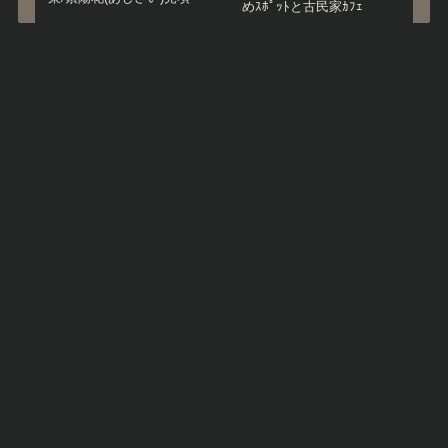
めｽﾎﾟｯﾄと古民家ｶﾌｪ