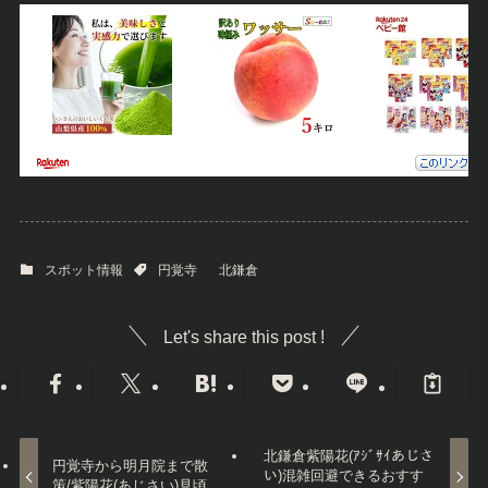
スポット情報
円覚寺
北鎌倉
Let's share this post !
北鎌倉紫陽花(ｱｼﾞｻｲあじさ
円覚寺から明月院まで散
い)混雑回避できるおすす
策/紫陽花(あじさい)見頃