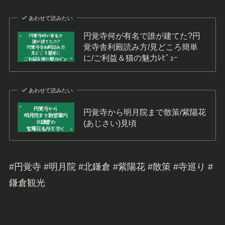
あわせて読みたい
円覚寺何が有名で誰が建てた?円
覚寺舎利殿読み方/見どころ簡単
に/ご利益＆猫の魅力ﾚﾋﾞｭｰ
あわせて読みたい
円覚寺から明月院まで散策/紫陽花
(あじさい)見頃
#円覚寺 #明月院 #北鎌倉 #紫陽花 #散策 #寺巡り #
鎌倉観光