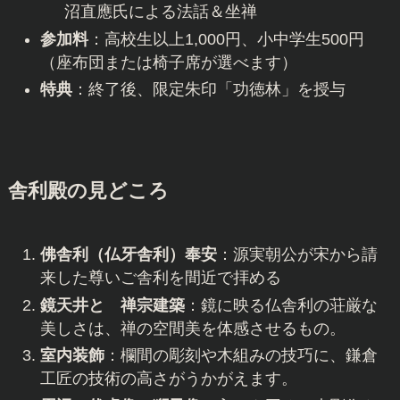
沼直應氏による法話＆坐禅
参加料
：高校生以上1,000円、小中学生500円
（座布団または椅子席が選べます）
特典
：終了後、限定朱印「功徳林」を授与
舎利殿の見どころ
佛舎利（仏牙舎利）奉安
：源実朝公が宋から請
来した尊いご舎利を間近で拝める
鏡天井と 禅宗建築
：鏡に映る仏舎利の荘厳な
美しさは、禅の空間美を体感させるもの。
室内装飾
：欄間の彫刻や木組みの技巧に、鎌倉
工匠の技術の高さがうかがえます。