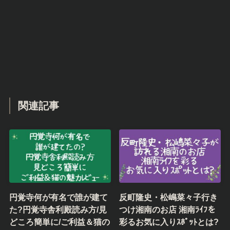
関連記事
円覚寺何が有名で誰が建て
反町隆史・松嶋菜々子行き
た?円覚寺舎利殿読み方/見
つけ湘南のお店 湘南ﾗｲﾌを
どころ簡単に/ご利益＆猫の
彩るお気に入りｽﾎﾟｯﾄとは?