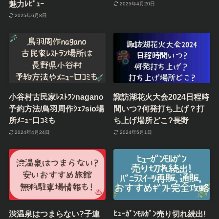
魅力ﾚﾋﾞｭｰ
2025年4月20日
2025年6月8日
小谷村古民家ﾚｽﾄﾗﾝnagano
諏訪湖花火大会2024日程時
予約方法/鳥羽周作ｼｪﾌsio場
間いつ?何発打ち上げ？打
所ﾒﾆｭｰ口ｺﾐも
ち上げ場所どこ?長野
2024年4月24日
2024年5月1日
渋温泉はつまらない?子連
ﾋｭｰｶﾞﾝﾓﾙｶﾞﾝ売り切れ続出!