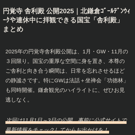
円覚寺 舎利殿 公開2025｜北鎌倉ｺﾞｰﾙﾃﾞﾝｳｨ
ｰｸや連休中に拝観できる国宝「舎利殿」
まとめ
2025年の円覚寺舎利殿公開は、1月・GW・11月の
３回限り。国宝の重厚な空間に身を置き、本尊の
ご舎利と向き合う瞬間は、日常を忘れさせるほど
の静謐さです。特にGWは法話＋坐禅会「功徳林」
も同時開催。鎌倉観光のハイライトに、ぜひお見
逃しなく。
次回は11月1日～3日の公開。事前に公式サイトで
最新情報をチェックしてからお出かけを！