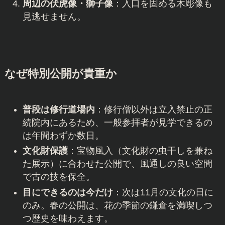
周辺の伏虎像・獅子像
：入口を固める木彫像も
見逃せません。
なぜ特別公開が貴重か
普段は修行道場内
：修行僧以外は立入禁止の正
続院内にあるため、一般参拝者が見学できるの
は年間わずか数日。
文化財保護
：宝物風入（文化財の虫干しを兼ね
た展示）に合わせた公開で、風通しの良い空間
で古の技を保全。
目にできるのは今だけ
：次は11月の文化の日に
のみ。春の公開は、花の季節の鎌倉を満喫しつ
つ歴史を味わえます。