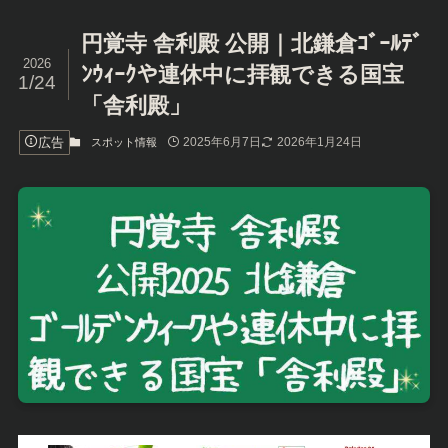
円覚寺 舎利殿 公開｜北鎌倉ｺﾞｰﾙﾃﾞ
2026
ﾝｳｨｰｸや連休中に拝観できる国宝
1/24
「舎利殿」
広告
2025年6月7日
2026年1月24日
スポット情報