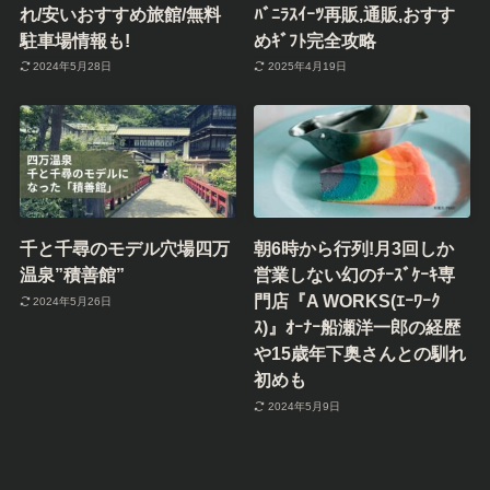
れ/安いおすすめ旅館/無料
ﾊﾞﾆﾗｽｲｰﾂ再販,通販,おすす
駐車場情報も!
めｷﾞﾌﾄ完全攻略
2024年5月28日
2025年4月19日
千と千尋のモデル穴場四万
朝6時から行列!月3回しか
温泉”積善館”
営業しない幻のﾁｰｽﾞｹｰｷ専
門店『A WORKS(ｴｰﾜｰｸ
2024年5月26日
ｽ)』ｵｰﾅｰ船瀬洋一郎の経歴
や15歳年下奥さんとの馴れ
初めも
2024年5月9日