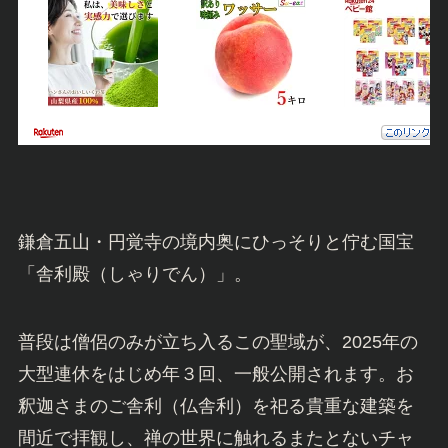
鎌倉五山・円覚寺の境内奥にひっそりと佇む国宝
「舎利殿（しゃりでん）」。
普段は僧侶のみが立ち入るこの聖域が、2025年の
大型連休をはじめ年３回、一般公開されます。お
釈迦さまのご舎利（仏舎利）を祀る貴重な建築を
間近で拝観し、禅の世界に触れるまたとないチャ