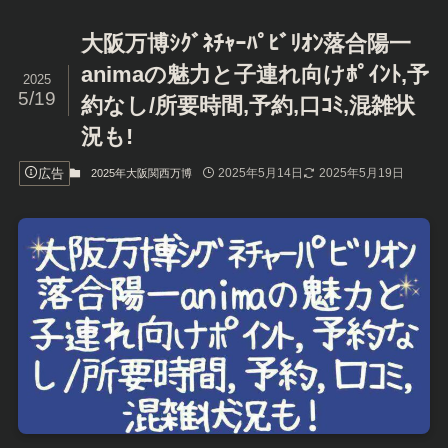
大阪万博ｼｸﾞﾈﾁｬｰﾊﾟﾋﾞﾘｵﾝ落合陽一
animaの魅力と子連れ向けﾎﾟｲﾝﾄ,予
2025
5/19
約なし/所要時間,予約,口ｺﾐ,混雑状
況も!
広告
2025年5月14日
2025年5月19日
2025年大阪関西万博