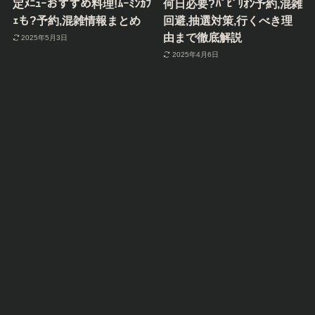
定ﾒﾆｭｰおすすめ料理!ﾑｰﾐﾝｶﾌ
何日必要?ﾊﾟﾋﾞﾘｵﾝ予約,混雑
ｪも?予約,混雑情報まとめ
回避,抽選対策,行くべき理
由まで徹底解説
2025年5月3日
2025年4月6日