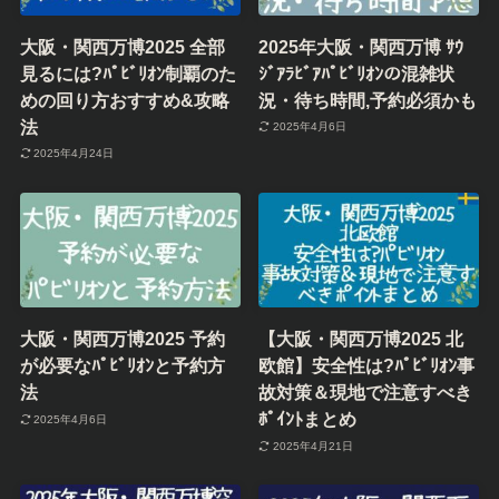
大阪・関西万博2025 全部
2025年大阪・関西万博 ｻｳ
見るには?ﾊﾟﾋﾞﾘｵﾝ制覇のた
ｼﾞｱﾗﾋﾞｱﾊﾟﾋﾞﾘｵﾝの混雑状
めの回り方おすすめ&攻略
況・待ち時間,予約必須かも
法
2025年4月6日
2025年4月24日
大阪・関西万博2025 予約
【大阪・関西万博2025 北
が必要なﾊﾟﾋﾞﾘｵﾝと予約方
欧館】安全性は?ﾊﾟﾋﾞﾘｵﾝ事
法
故対策＆現地で注意すべき
ﾎﾟｲﾝﾄまとめ
2025年4月6日
2025年4月21日