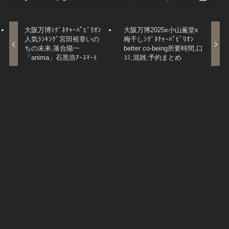
大阪万博ｼｸﾞﾈﾁｬｰﾊﾟﾋﾞﾘｵﾝ
大阪万博2025x小山薫堂x
人気ﾗﾝｷﾝｸﾞ宮田裕章いの
梅干しｼｸﾞﾈﾁｬｰﾊﾟﾋﾞﾘｵﾝ
ちの未来,落合陽一
better co-being所要時間,口
「anima」石黒浩ｱｰｽﾏｰﾄ
ｺﾐ,混雑,予約まとめ