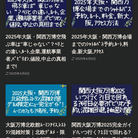
2025年大阪・関西万博空飛
2025年大阪・関西万博会場
ぶ車は“車じゃない”？ﾍﾘと
までのｼｬﾄﾙﾊﾞｽ予約,ﾙｰﾄ,料
の違い,ﾙｰﾄ,企業,運航事業
金,新大阪,ｱｸｾｽ
者,ﾊﾟﾋﾞﾘｵﾝ,値段,中止の真相
2025年4月6日
まで!
2025年4月6日
大阪万博北欧館ﾑｰﾐﾝｱｲｽ,ﾚｽﾄ
関西大阪万博2025完全ガイ
ﾗﾝ混雑対策｜北欧ｸﾞﾙﾒ・限
ド/いつ行く?1日で回れる?