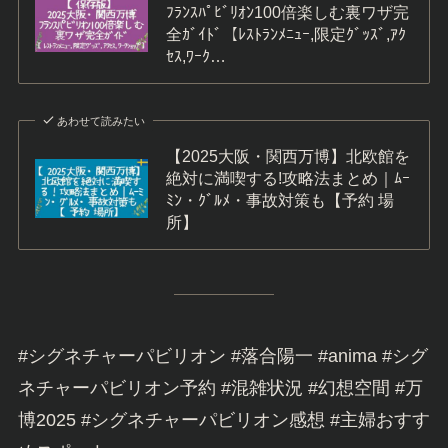
ﾌﾗﾝｽﾊﾟﾋﾞﾘｵﾝ100倍楽しむ裏ワザ完
全ｶﾞｲﾄﾞ【ﾚｽﾄﾗﾝﾒﾆｭｰ,限定ｸﾞｯｽﾞ,ｱｸ
ｾｽ,ﾜｰｸ…
あわせて読みたい
【2025大阪・関西万博】北欧館を
絶対に満喫する!攻略法まとめ｜ﾑｰ
ﾐﾝ・ｸﾞﾙﾒ・事故対策も【予約 場
所】
#シグネチャーパビリオン #落合陽一 #anima #シグ
ネチャーパビリオン予約 #混雑状況 #幻想空間 #万
博2025 #シグネチャーパビリオン感想 #主婦おすす