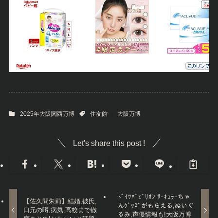
2025年大阪関西万博
住友館
大阪万博
Let's share this post !
ﾄﾞｲﾂﾊﾟﾋﾞﾘｵﾝ ｻｰｷｭﾗｰちゃ
【佐久間朱莉】結婚,彼氏,
んｸﾞｯｽﾞがもらえる,ぬいぐ
口元の噂,病気,高校まで徹
るみ,声優情報も!大阪万博