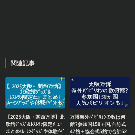
関連記事
【2025大阪・関西万博】北
万博海外ﾊﾟﾋﾞﾘｵﾝの数は何
欧館ｸﾞｯｽﾞ&ﾚｽﾄﾗﾝ限定ﾒﾆｭｰ
館?参加国158ヵ国,自前式
まとめ!ﾑｰﾐﾝｸﾞｯｽﾞや体験ｲﾍﾞ
47館＋協会式5館で合計52