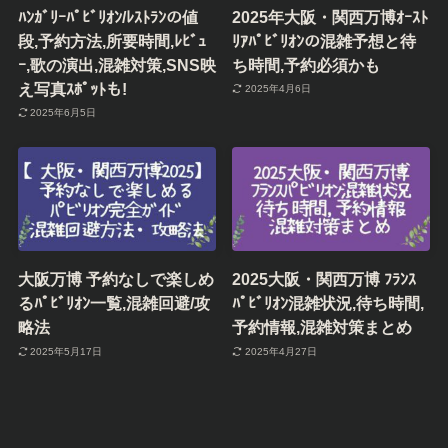
ﾊﾝｶﾞﾘｰﾊﾟﾋﾞﾘｵﾝ/ﾚｽﾄﾗﾝの値
2025年大阪・関西万博ｵｰｽﾄ
段,予約方法,所要時間,ﾚﾋﾞｭ
ﾘｱﾊﾟﾋﾞﾘｵﾝの混雑予想と待
ｰ,歌の演出,混雑対策,SNS映
ち時間,予約必須かも
え写真ｽﾎﾟｯﾄも!
2025年4月6日
2025年6月5日
大阪万博 予約なしで楽しめ
2025大阪・関西万博 ﾌﾗﾝｽ
るﾊﾟﾋﾞﾘｵﾝ一覧,混雑回避/攻
ﾊﾟﾋﾞﾘｵﾝ混雑状況,待ち時間,
略法
予約情報,混雑対策まとめ
2025年5月17日
2025年4月27日