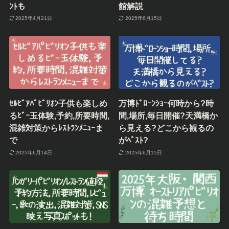
ﾝﾄも
館解説
2025年4月21日
2025年6月15日
ｾﾙﾋﾞｱﾊﾟﾋﾞﾘｵﾝ子供も楽しめ
万博ﾄﾞﾛｰﾝｼｮｰ何時から?時
るﾋﾞｰ玉体験,予約,所要時間,
間,場所,毎日開催?天満橋か
混雑対策からﾚｽﾄﾗﾝﾒﾆｭｰま
ら見える?どこから観るの
で
がﾍﾞｽﾄ?
2025年6月14日
2025年6月15日