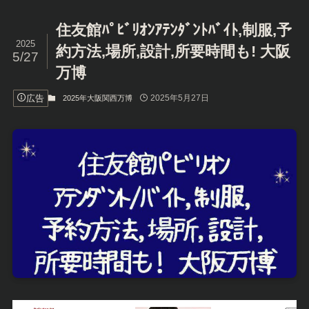
住友館ﾊﾟﾋﾞﾘｵﾝｱﾃﾝﾀﾞﾝﾄﾊﾞｲﾄ,制服,予
2025
約方法,場所,設計,所要時間も! 大阪
5/27
万博
広告
2025年5月27日
2025年大阪関西万博