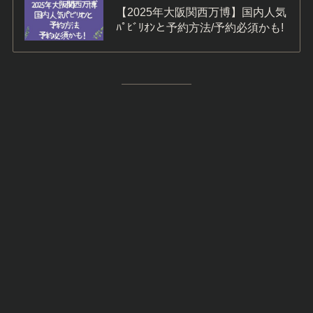
【2025年大阪関西万博】国内人気
ﾊﾟﾋﾞﾘｵﾝと予約方法/予約必須かも!