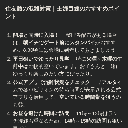
住友館の混雑対策｜主婦目線のおすすめポイ
ント
開場と同時に入場！
整理券配布がある場合
は、
朝イチでゲート前にスタンバイ
がおすす
め。8:30頃には会場に到着しておきましょう。
平日狙いでゆったり見学
特に
火曜～木曜の午
前中
は比較的空いています。お子さんと一緒に
ゆっくり楽しみたい方にぴったり。
公式アプリで混雑状況をチェック
リアルタイ
ムで各パビリオンの待ち時間が表示される公式
アプリを活用して、
空いている時間帯を狙う
の
も◎。
お昼を避けた時間に訪問
11時～13時はラン
チ混雑も重なるため、
14時～15時の訪問も狙い