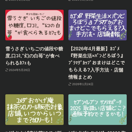
雪うさぎ いちごの値段や糖
【2026年4月最新】ｶｺﾞﾒ
度,口ｺﾐ,”幻の白苺”が食べ
『野菜生活×ﾊﾟﾝどろぼう』
られるｶﾌｪも
ﾌﾟﾗﾏｸﾞｶｯﾌﾟおまけはどこで
もらえる?入手方法・店舗
2024年5月26日
情報まとめ
2026年1月24日