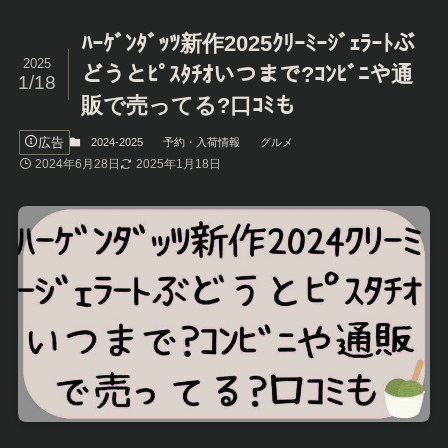
ﾊｰｹﾞﾝﾀﾞｯﾂ新作2025ｸﾘｰﾐｰｼﾞｪﾗｰﾄぶ
2025
どうとﾋﾟｽﾀﾁｵいつまで?ｺﾝﾋﾞﾆや通
1/18
販で売ってる?口ｺﾐも
広告
2024-2025
予約・入荷情報
グルメ
2024年6月28日
2025年1月18日