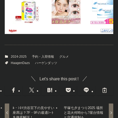
2024-2025
予約・入荷情報
グルメ
HaagenDazs
ハーゲンダッツ
Let's share this post !
ﾙ・ｼﾈﾏ渋谷宮下の見やすい
平塚七夕まつり2025 場所
座席は？7F・9Fの最適ｼｰﾄ
と花火何時から?屋台情報
を徹底解説！
と交通規制も