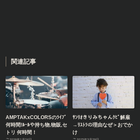
関連記事
AMPTAKxCOLORSのﾗｲﾌﾞ
ｻﾝﾘｵきりみちゃんｸﾋﾞ解雇
何時間!ﾙｰﾙや持ち物,物販,セ
→ﾘｽﾄﾗの理由なぜ＞おでか
トリ 何時間！
け
2026年1月24日
2025年3月29日