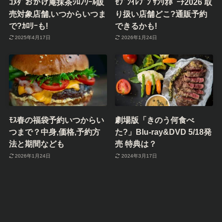
ｺﾒﾀﾞおかげ庵抹茶ｼﾛﾉﾜｰﾙ販
ｾﾌﾞﾝｲﾚﾌﾞﾝ ｻﾝﾘｵﾎﾟｰﾁ2026 取
売対象店舗,いつからいつま
り扱い店舗どこ?通販予約
で?ｶﾛﾘｰも!
できるかも!
2025年4月17日
2026年1月24日
ﾓｽ春の福袋予約いつからい
劇場版「きのう何食べ
つまで？中身,価格,予約方
た?」Blu-ray&DVD 5/18発
法と期間なども
売 特典は？
2026年1月24日
2024年3月17日