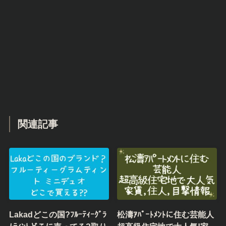
関連記事
Lakadどこの国?ﾌﾙｰﾃｨｰｸﾞﾗ
松濤ｱﾊﾟｰﾄﾒﾝﾄに住む芸能人