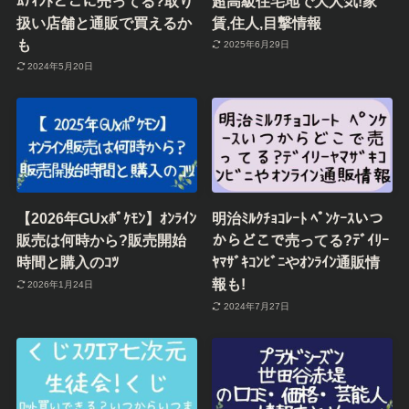
ﾑﾃｨﾝﾄどこに売ってる?取り
超高級住宅地で大人気!家
扱い店舗と通販で買えるか
賃,住人,目撃情報
も
2025年6月29日
2024年5月20日
【2026年GUxﾎﾟｹﾓﾝ】ｵﾝﾗｲﾝ
明治ﾐﾙｸﾁｮｺﾚｰﾄ ﾍﾟﾝｹｰｽいつ
販売は何時から?販売開始
からどこで売ってる?ﾃﾞｲﾘｰ
時間と購入のｺﾂ
ﾔﾏｻﾞｷｺﾝﾋﾞﾆやｵﾝﾗｲﾝ通販情
報も!
2026年1月24日
2024年7月27日