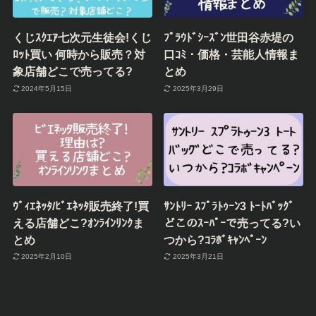
くじｽｸｴｱ七次元生徒会!くじ
ﾌﾟﾗｳﾄﾞｼｰｽﾞﾝ世田谷赤堤の
ﾛｯﾄ買い 何時から販売？対
口ｺﾐ・価格・芸能人情報ま
象店舗どこで売ってる?
とめ
2024年5月15日
2025年3月29日
ｳﾞｨｴﾈｯﾀ/ﾋﾞｴﾈｯﾀ販売終了!買
ｻﾝﾄﾘｰ ｽﾌﾟﾗﾄｩｰﾝ3 ﾄｰﾄﾊﾞｯｸﾞ
える店舗どこ?ｵﾝﾗｲﾝﾘﾝｸま
どこのｽｰﾊﾟｰで売ってる?い
とめ
つから?ｺﾗﾎﾞｷｬﾝﾍﾟｰﾝ
2025年2月10日
2025年3月21日