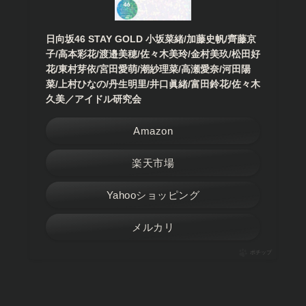
日向坂46 STAY GOLD 小坂菜緒/加藤史帆/齊藤京
子/高本彩花/渡邉美穂/佐々木美玲/金村美玖/松田好
花/東村芽依/宮田愛萌/潮紗理菜/高瀬愛奈/河田陽
菜/上村ひなの/丹生明里/井口眞緒/富田鈴花/佐々木
久美／アイドル研究会
Amazon
楽天市場
Yahooショッピング
メルカリ
ポチップ