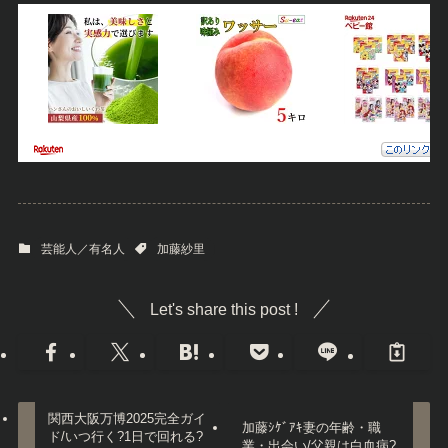
芸能人／有名人
加藤紗里
Let's share this post !
関西大阪万博2025完全ガイ
加藤ｼｹﾞｱｷ妻の年齢・職
ド/いつ行く?1日で回れる?
業・出会い/父親は白血病?