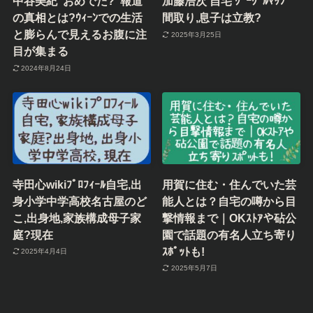
中谷美紀”おめでた?”報道
加藤浩次 自宅 ｸﾞｰｸﾞﾙﾏｯﾌﾟ
の真相とは?ｳｨｰﾝでの生活
間取り,息子は立教?
と膨らんで見えるお腹に注
2025年3月25日
目が集まる
2024年8月24日
寺田心wikiﾌﾟﾛﾌｨｰﾙ自宅,出
用賀に住む・住んでいた芸
身小学中学高校名古屋のど
能人とは？自宅の噂から目
こ,出身地,家族構成母子家
撃情報まで｜OKｽﾄｱや砧公
庭?現在
園で話題の有名人立ち寄り
ｽﾎﾟｯﾄも!
2025年4月4日
2025年5月7日