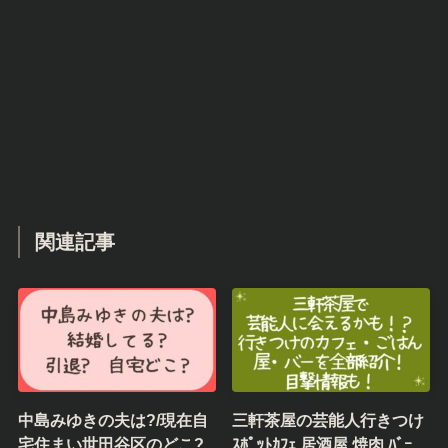
関連記事
中島みゆきの夫は?/現在自
三軒茶屋の芸能人行きつけ
宅住まい世田谷区のどこ?
ｽﾎﾟｯﾄｶﾌｪ,居酒屋,焼肉,ﾊﾞｰ…