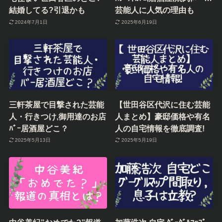
結婚してる?引退かも
芸能人に人気の理由も
2024年7月1日
2025年6月19日
三軒茶屋で目撃された芸能
【世田谷区代沢に住む芸能
人・行きつけ,御用達のお店
人まとめ】豪邸価格や有名
ﾊﾞｰ居酒屋どこ？
人の自宅情報を徹底調査!
2025年5月13日
2025年5月19日