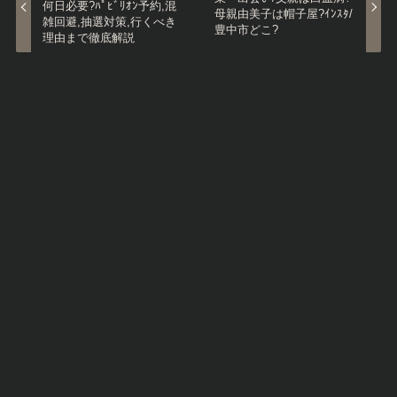
何日必要?ﾊﾟﾋﾞﾘｵﾝ予約,混
母親由美子は帽子屋?ｲﾝｽﾀ/
雑回避,抽選対策,行くべき
豊中市どこ?
理由まで徹底解説