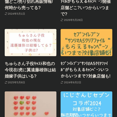
舗どこ/売り切れ再販情報/
ｧｲﾙがもらえるｷｬﾝﾍﾟｰﾝ開催
何時から売ってる?
店舗どこ?いつからいつま
で?
2024年5月1日
2026年5月28日
ちゅらさん子役ｷｬｽﾄ和也の
ｾﾌﾞﾝｲﾚﾌﾞﾝ”ｻﾝﾘｵA5ｸﾘｱﾌｧｲ
今現在/虎に翼遠藤雄弥は結
ﾙ”がもらえるｷｬﾝﾍﾟｰﾝいつ
婚嫁子供はいる?
からいつまで?対象店舗も!
2025年5月8日
2024年9月2日