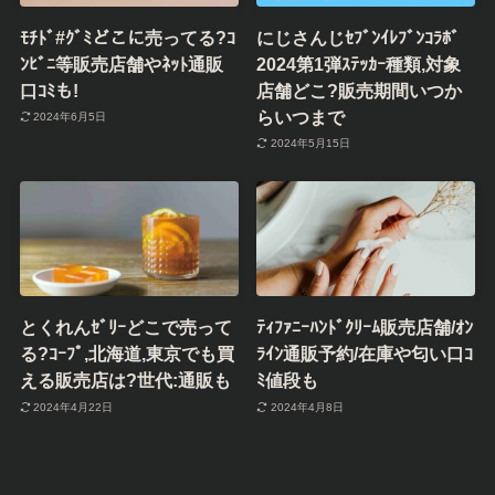
ﾓﾁﾄﾞ#ｸﾞﾐどこに売ってる?ｺ
にじさんじｾﾌﾞﾝｲﾚﾌﾞﾝｺﾗﾎﾞ
ﾝﾋﾞﾆ等販売店舗やﾈｯﾄ通販
2024第1弾ｽﾃｯｶｰ種類,対象
口ｺﾐも!
店舗どこ?販売期間いつか
らいつまで
2024年6月5日
2024年5月15日
とくれんｾﾞﾘｰどこで売って
ﾃｨﾌｧﾆｰﾊﾝﾄﾞｸﾘｰﾑ販売店舗/ｵﾝ
る?ｺｰﾌﾟ,北海道,東京でも買
ﾗｲﾝ通販予約/在庫や匂い口ｺ
える販売店は?世代:通販も
ﾐ値段も
2024年4月22日
2024年4月8日