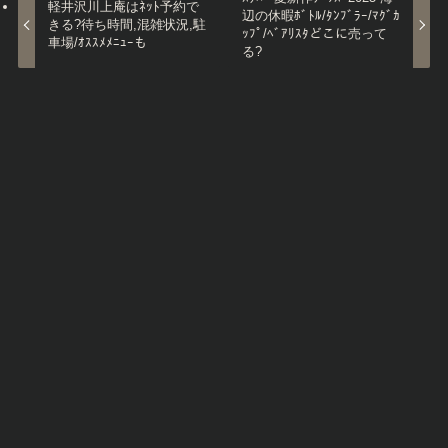
軽井沢川上庵はﾈｯﾄ予約で
辺の休暇ﾎﾞﾄﾙ/ﾀﾝﾌﾞﾗｰ/ﾏｸﾞｶ
きる?待ち時間,混雑状況,駐
ｯﾌﾟ/ﾍﾞｱﾘｽﾀどこに売って
車場/ｵｽｽﾒﾒﾆｭｰも
る?