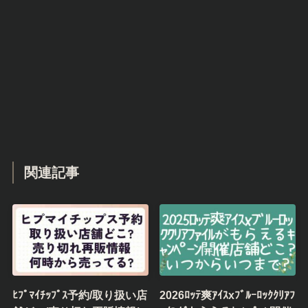
関連記事
ﾋﾌﾟﾏｲﾁｯﾌﾟｽ予約/取り扱い店
2026ﾛｯﾃ爽ｱｲｽxﾌﾞﾙｰﾛｯｸｸﾘｱﾌ