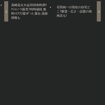
高崎花火大会2026有料席ﾁ
石田純一の現在の自宅ど
ｹｯﾄいつ販売?何時値段,無
こ?家賃・広さ・話題の焼
料ｴﾘｱ穴場ｽﾎﾟｯﾄ,屋台,混雑
肉店も!
情報も