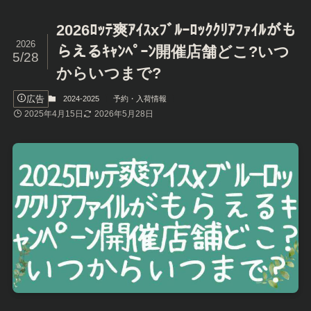
2026ﾛｯﾃ爽ｱｲｽxﾌﾞﾙｰﾛｯｸｸﾘｱﾌｧｲﾙがも
2026
らえるｷｬﾝﾍﾟｰﾝ開催店舗どこ?いつ
5/28
からいつまで?
広告
2024-2025
予約・入荷情報
2025年4月15日
2026年5月28日