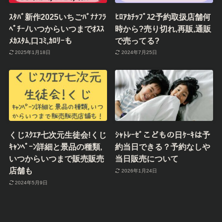
ｽﾀﾊﾞ新作2025いちごﾊﾞﾅﾅﾌﾗ
ﾋﾛｱｶﾁｯﾌﾟｽ2予約取扱店舗何
ﾍﾟﾁｰﾉいつからいつまでｵｽｽ
時から?売り切れ,再販,通販
ﾒｶｽﾀﾑ,口ｺﾐ,ｶﾛﾘｰも
で売ってる?
2025年1月18日
2024年7月25日
くじｽｸｴｱ七次元生徒会!くじ
ｼｬﾄﾚｰｾﾞこどもの日ｹｰｷは予
ｷｬﾝﾍﾟｰﾝ詳細と景品の種類,
約当日できる？予約なしや
いつからいつまで販売販売
当日販売について
店舗も
2026年1月24日
2024年5月9日