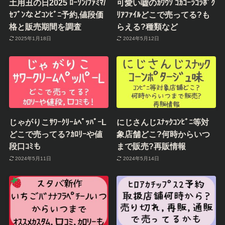
土用丑の日2025 ﾛｰｿﾝ/ﾌｧﾐﾏ/
可愛い嘘のｶﾜｳｿ ｺｶｺｰﾗｺﾗﾎﾞｸ
ｾﾌﾞﾝなどｺﾝﾋﾞﾆ予約,値段価
ﾘｱﾌｧｲﾙどこで売ってる?も
格と販売期間を調査
らえる?種類など
2025年1月18日
2024年5月12日
じゃがりこｻﾜｰｸﾘｰﾑﾍﾟｯﾊﾟｰL
にじさんじｽﾅｯｸｺﾝﾋﾞﾆ等対
どこで売ってる?ｶﾛﾘｰや値
象店舗どこ?何時からいつ
段口ｺﾐも
まで販売?再販情報
2024年5月11日
2024年5月14日