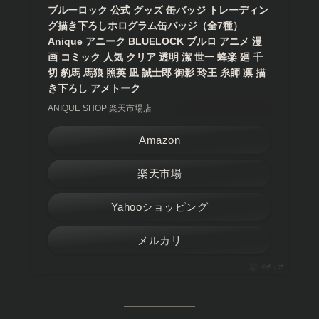
ブルーロック 公式 グッズ 缶バッジ トレーディン
グ描き下ろしホログラム缶バッジ（全7種）
Anique アニーク BLUELOCK ブルロ アニメ 漫
画 コミック 人気 クリア 透明 潔 世一 蜂楽 廻 千
切 豹馬 馬狼 照英 凪 誠士郎 御影 玲王 糸師 凛 描
き下ろし アメトーク
ANIQUE SHOP 楽天市場店
Amazon
楽天市場
Yahooショッピング
メルカリ
ポチップ