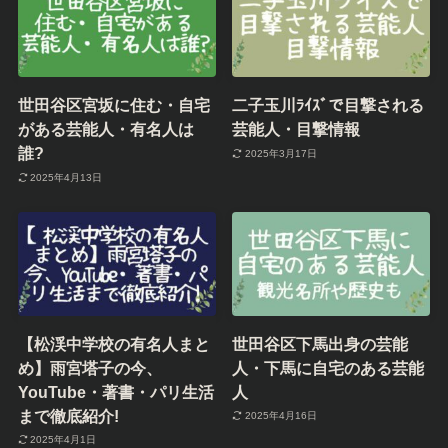
ﾊﾟﾝｹｰｷの山本智大のﾈｯｸﾚｽ
SUPER EIGHT”音楽の
とは?かわいい彼女や結婚
日”出演辞退!?なぜ?放送日
してる?wikiﾌﾟﾛﾌｨｰﾙ
前日突如出演見合わせの理
由
2024年7月1日
2024年7月25日
世田谷区宮坂に住む・自宅
二子玉川ﾗｲｽﾞで目撃される
がある芸能人・有名人は
芸能人・目撃情報
誰?
2025年3月17日