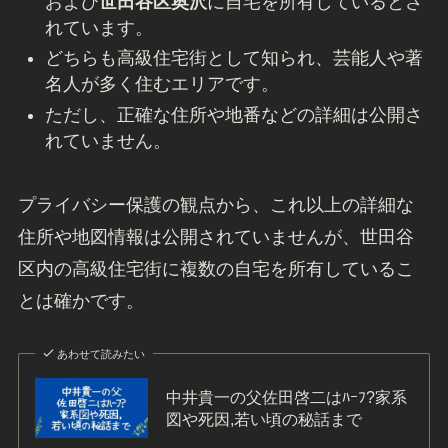
個人情報は記載しておりません。
中井貴一自宅は世田谷?妻,娘,父母との家系
図と若い頃の姿も紹介!目撃情報や年齢・現
在の活動まで完全網羅 まとめ
中井貴一さんは、
世田谷区玉川田園調布1丁目
および
世田谷区奥沢
に自宅を所有しているとさ
れています。
どちらも高級住宅街として知られ、芸能人や著
名人が多く住むエリアです。
ただし、正確な住所や地番などの詳細は公開さ
れていません。