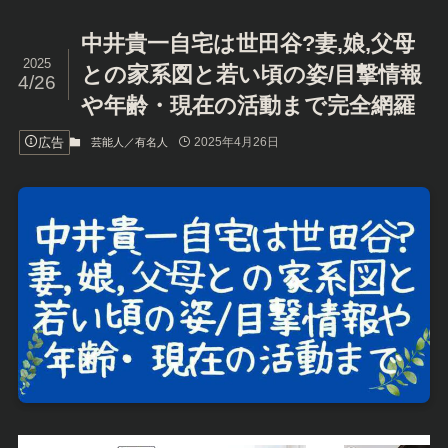
中井貴一自宅は世田谷?妻,娘,父母
2025
との家系図と若い頃の姿/目撃情報
4/26
や年齢・現在の活動まで完全網羅
広告
2025年4月26日
芸能人／有名人