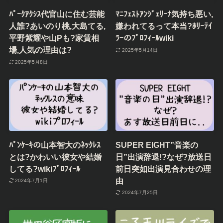
関連記事
ﾊﾟｰｸｱｸｼｽ代官山に住む芸能
ﾏﾆﾌｪｽﾄｱﾝｼﾞｪﾘｰﾅ気持ち悪い,
人誰?あいのり桃,大島てる,
嫌われてるって本当?ﾎﾘｰﾃｲ
平野紫耀や山Pも?家賃相
ﾗｰのﾌﾟﾛﾌｨｰﾙwiki
場,人気の理由は?
2025年5月14日
2025年5月8日