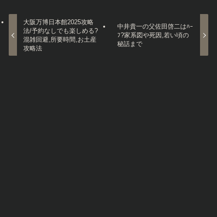
芸能人／有名人
世田谷区
中井貴一
Let's share this post !
大阪万博日本館2025攻略
中井貴一の父佐田啓二はﾊｰ
法/予約なしでも楽しめる?
ﾌ?家系図や死因,若い頃の
混雑回避,所要時間,お土産
秘話まで
攻略法