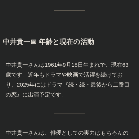
🎬 若い頃の中井貴一さん
画像あり
中井貴一さんは、1981年に映画『連合艦隊』で俳
優デビューし、日本アカデミー賞新人俳優賞を受
賞しました。その後、1983年のドラマ『ふぞろい
の林檎たち』で一躍人気俳優となり、1988年の
NHK大河ドラマ『武田信玄』では主役を務めまし
た。
中井貴一
📅 年齢と現在の活動