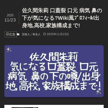
佐久間朱莉 口蓋裂 口元 病気 鼻の
2025
下が気になる?Wiki風ﾌﾟﾛﾌｨｰﾙ/出
11/23
身地,高校,家族構成まで!
広告
2025年11月23日
芸能人／有名人