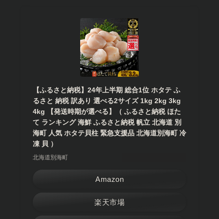
【ふるさと納税】24年上半期 総合1位 ホタテ ふ
るさと 納税 訳あり 選べる2サイズ 1kg 2kg 3kg
4kg 【発送時期が選べる】（ ふるさと納税 ほた
て ランキング 海鮮 ふるさと納税 帆立 北海道 別
海町 人気 ホタテ貝柱 緊急支援品 北海道別海町 冷
凍 貝 ）
北海道別海町
Amazon
楽天市場