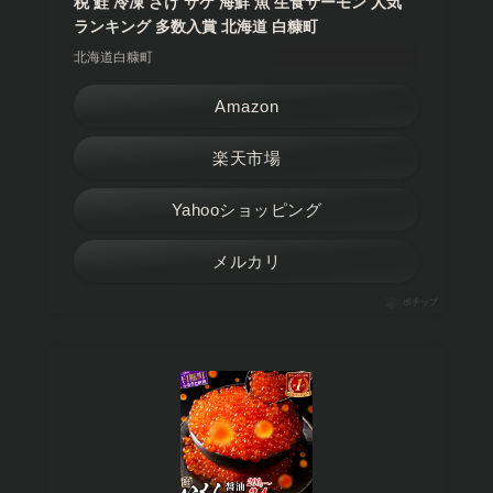
税 鮭 冷凍 さけ サケ 海鮮 魚 生食サーモン 人気
ランキング 多数入賞 北海道 白糠町
北海道白糠町
Amazon
楽天市場
Yahooショッピング
メルカリ
ポチップ