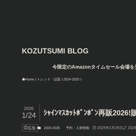
KOZUTSUMI BLOG
今限定のAmazonタイムセール会場を見てみる
Home
トレンド・話題
2024-2025
2026
ｼｬｲﾝﾏｽｶｯﾄﾎﾞﾝﾎﾞﾝ再販2
1/24
広告
2025年2月26日
202
2024-2025
予約・入荷情報