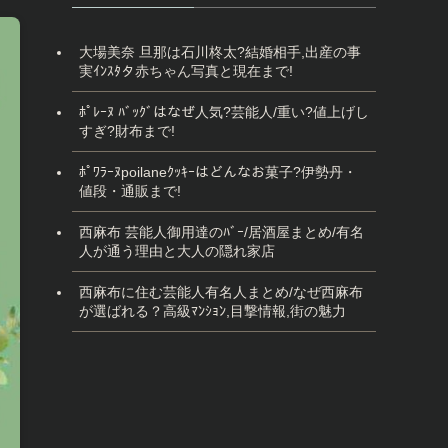
大場美奈 旦那は石川柊太?結婚相手,出産の事
実ｲﾝｽﾀタ赤ちゃん写真と現在まで!
ﾎﾟﾚｰﾇ ﾊﾞｯｸﾞはなぜ人気?芸能人/重い?値上げし
すぎ?財布まで!
ﾎﾟﾜﾗｰﾇpoilaneｸｯｷｰはどんなお菓子?伊勢丹・
値段・通販まで!
西麻布 芸能人御用達のﾊﾞｰ/居酒屋まとめ/有名
人が通う理由と大人の隠れ家店
西麻布に住む芸能人有名人まとめ/なぜ西麻布
が選ばれる？高級ﾏﾝｼｮﾝ,目撃情報,街の魅力