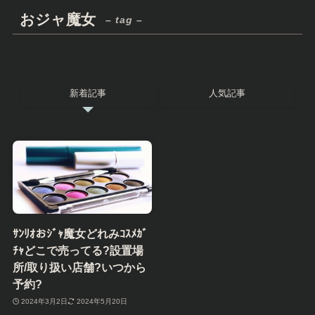
おジャ魔女
– tag –
新着記事
人気記事
ｻﾝﾘｵおｼﾞｬ魔女どれみｺｽﾒｶﾞ
ﾁｬどこで売ってる?設置場
所/取り扱い店舗?いつから
予約?
2024年3月2日
2024年5月20日