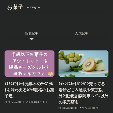
お菓子
– tag –
新着記事
人気記事
ｴﾐﾀｽｱｳﾄﾚｯﾄ元厚木のﾁｰｽﾞﾀﾙ
ｼｬｲﾝﾏｽｶｯﾄﾎﾞﾝﾎﾞﾝ売ってる
ﾄを味わえるｶﾌｪ!破格のお菓
場所どこ＆通販や東京以
子達
外?北海道,静岡等ｺﾝﾋﾞﾆ以外
の販売店も
2024年4月28日
2024年4月30日
2024年3月9日
2024年7月27日