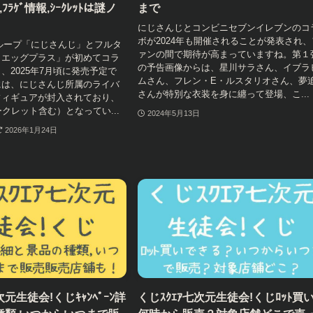
ﾗｹﾞ情報,ｼｰｸﾚｯﾄは謎ノ
まで
にじさんじとコンビニセブンイレブンのコ
ボが2024年も開催されることが発表され、
rグループ「にじさんじ」とフルタ
ァンの間で期待が高まっていますね。第１
コエッグプラス」が初めてコラ
の予告画像からは、星川サラさん、イブラ
、2025年7月頃に発売予定で
ムさん、フレン・E・ルスタリオさん、夢
には、にじさんじ所属のライバ
さんが特別な衣装を身に纏って登場、こ...
フィギュアが封入されており、
ークレット含む）となってい...
2024年5月13日
2026年1月24日
次元生徒会!くじｷｬﾝﾍﾟｰﾝ詳
くじｽｸｴｱ七次元生徒会!くじﾛｯﾄ買