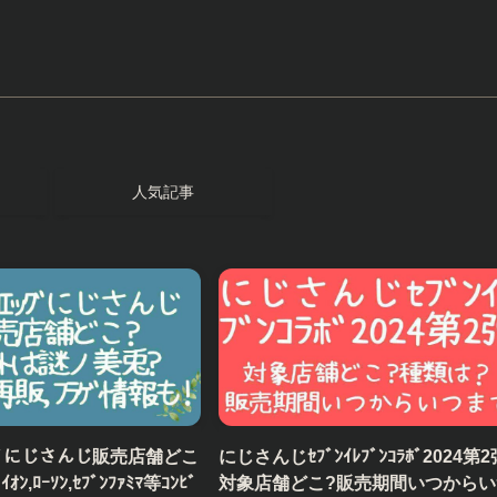
人気記事
ｴｯｸﾞにじさんじ販売店舗どこ
にじさんじｾﾌﾞﾝｲﾚﾌﾞﾝｺﾗﾎﾞ2024第2
,ﾛｰｿﾝ,ｾﾌﾞﾝﾌｧﾐﾏ等ｺﾝﾋﾞ
対象店舗どこ?販売期間いつからい