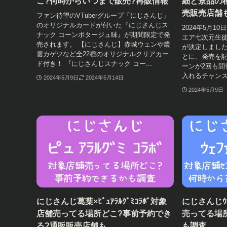
こ?何時からいつまで販売?再販情報
細と景品の
売販売店舗
ファン待望のVTuberグループ「にじさんじ」
のオリジナルカードが付いた『にじさんじス
2024年5月
ナック コーンポタージュ味』が期間限定で発
エア七次元生
売されます。 【にじさんじ】赤城ウェンや叢
が決定しまし
雲カゲツなど全22種のオリジナルクリアカー
とに、発売を
ド付き！ 『にじさんじスナック コー...
ーンが2回も開
入れるチャンス
2024年5月9日
2024年5月14日
2024年5月9日
にじさんじ葛葉×ﾋﾟｭｱﾗﾙｸﾞﾐｺﾗﾎﾞ対象
にじさんじｳｴﾊ
店舗売ってる場所どこ?事前予約でき
売ってる場
る?通販販売店舗も
も調査