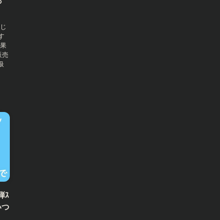
っ
なじ
す
結果
販売
扱
弾ｽ
いつ