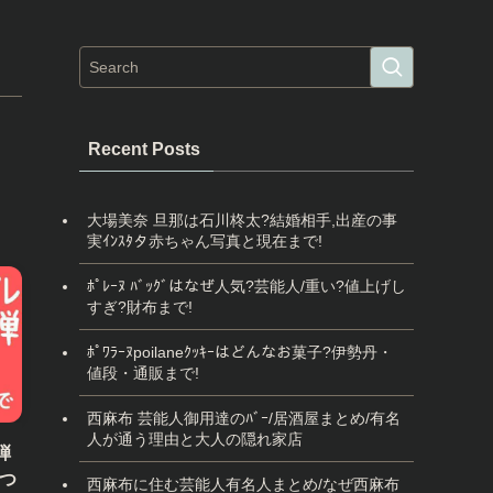
Recent Posts
大場美奈 旦那は石川柊太?結婚相手,出産の事
実ｲﾝｽﾀタ赤ちゃん写真と現在まで!
ﾎﾟﾚｰﾇ ﾊﾞｯｸﾞはなぜ人気?芸能人/重い?値上げし
すぎ?財布まで!
ﾎﾟﾜﾗｰﾇpoilaneｸｯｷｰはどんなお菓子?伊勢丹・
値段・通販まで!
西麻布 芸能人御用達のﾊﾞｰ/居酒屋まとめ/有名
人が通う理由と大人の隠れ家店
弾
つ
西麻布に住む芸能人有名人まとめ/なぜ西麻布