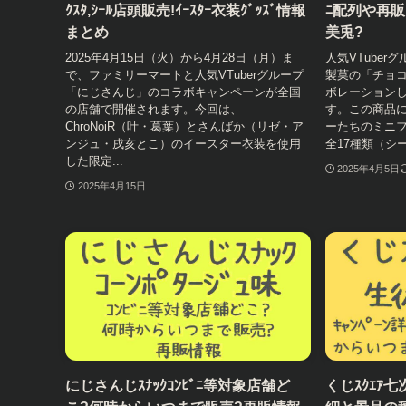
ｸｽﾀ,ｼｰﾙ店頭販売!ｲｰｽﾀｰ衣装ｸﾞｯｽﾞ情報
ﾆ配列や再販,ﾌ
まとめ
美兎?
2025年4月15日（火）から4月28日（月）ま
人気VTube
で、ファミリーマートと人気VTuberグループ
製菓の「チョ
「にじさんじ」のコラボキャンペーンが全国
ボレーションし
の店舗で開催されます。今回は、
す。この商品
ChroNoiR（叶・葛葉）とさんばか（リゼ・ア
ーたちのミニ
ンジュ・戌亥とこ）のイースター衣装を使用
全17種類（シ
した限定...
2025年4月5日
2025年4月15日
にじさんじｽﾅｯｸｺﾝﾋﾞﾆ等対象店舗ど
くじｽｸｴｱ七