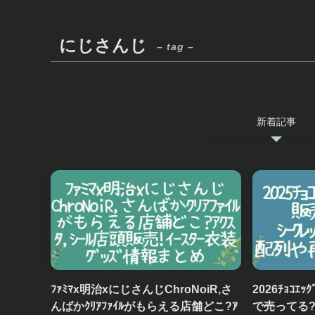
にじさんじ
– tag –
新着記事
ﾌｧﾐﾏx明治xにじさんじChroNoiR,さ
2026ﾁｮｺ
んばかｸﾘｱﾌｧｲﾙがもらえる店舗どこ?ｱ
で売ってる?ｲｵﾝ