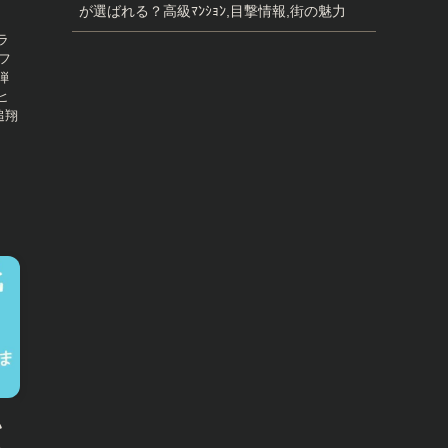
が選ばれる？高級ﾏﾝｼｮﾝ,目撃情報,街の魅力
ラ
フ
弾
ヒ
追翔
い