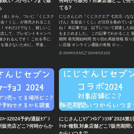
種類,いつからいつまで販
何時から販売？対象店舗どこで売
も
てる?
10日（金）から、ついに「くじスク
にじさんじの『くじスクエア 七次元（な
徒会！くじ」が発売されること
げん）生徒会！くじ』が注目を集めていま
た！それだけでなく、嬉しいこ
ね！ 本記事では、以下について調査した
記念して、プレゼントキャンペ
をまとめました。 この記事でわかること 
催されるんです！ これを手に
期間 発売開始時間 売り切れ再販情報 取り
を逃さないために、早速...
い店舗 オンライン通販の有無 ロッ...
2024年5月8日
2024年5月15日
ｰｽ2024予約/通販ｾﾌﾞﾝ
にじさんじｾﾌﾞﾝｲﾚﾌﾞﾝｺﾗﾎﾞ2024第1
所販売店どこ?何時からか
ﾃｯｶｰ種類,対象店舗どこ?販売期間
からいつまで