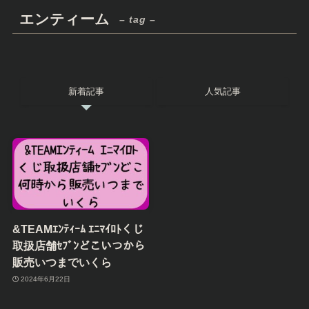
エンティーム
– tag –
新着記事
人気記事
&TEAMｴﾝﾃｨｰﾑ ｴﾆﾏｲﾛﾄくじ
取扱店舗ｾﾌﾞﾝどこいつから
販売いつまでいくら
2024年6月22日