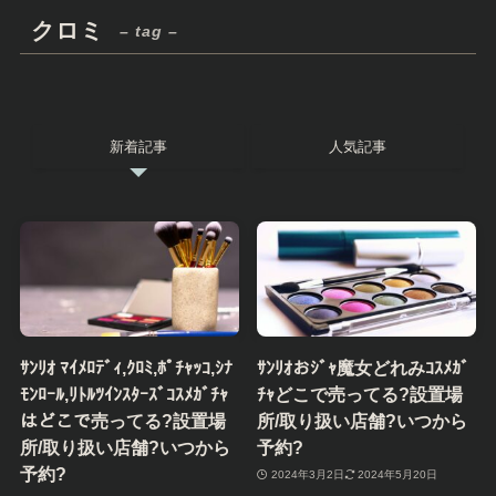
クロミ
– tag –
新着記事
人気記事
ｻﾝﾘｵ ﾏｲﾒﾛﾃﾞｨ,ｸﾛﾐ,ﾎﾟﾁｬｯｺ,ｼﾅ
ｻﾝﾘｵおｼﾞｬ魔女どれみｺｽﾒｶﾞ
ﾓﾝﾛｰﾙ,ﾘﾄﾙﾂｲﾝｽﾀｰｽﾞｺｽﾒｶﾞﾁｬ
ﾁｬどこで売ってる?設置場
はどこで売ってる?設置場
所/取り扱い店舗?いつから
所/取り扱い店舗?いつから
予約?
予約?
2024年3月2日
2024年5月20日