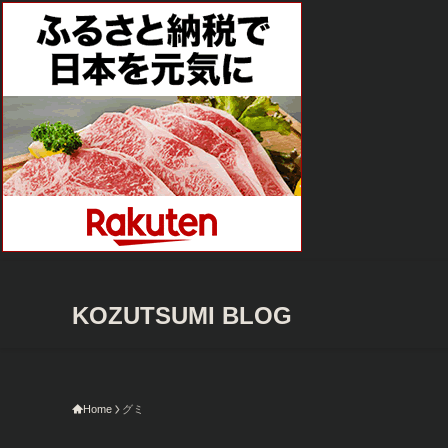
KOZUTSUMI BLOG
今限
Home
グミ