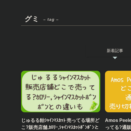
グミ
– tag –
新着記事
じゅるる飴ｼｬｲﾝﾏｽｶｯﾄ 売ってる場所ど
Amos Pe
こ?販売店舗,ｶﾛﾘｰ,ｼｬｲﾝﾏｽｶｯﾄﾎﾞﾝﾎﾞﾝと
ってる?通