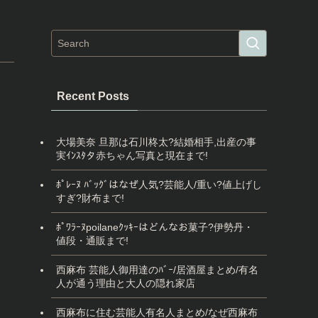
Recent Posts
大場美奈 旦那は石川柊太?結婚相手,出産の事
実ｲﾝｽﾀタ赤ちゃん写真と現在まで!
ﾎﾟﾚｰﾇ ﾊﾞｯｸﾞはなぜ人気?芸能人/重い?値上げし
すぎ?財布まで!
ﾎﾟﾜﾗｰﾇpoilaneｸｯｷｰはどんなお菓子?伊勢丹・
値段・通販まで!
西麻布 芸能人御用達のﾊﾞｰ/居酒屋まとめ/有名
人が通う理由と大人の隠れ家店
西麻布に住む芸能人有名人まとめ/なぜ西麻布