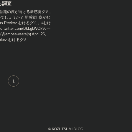
も調査
で話題の皮が向ける新感覚グミ。
でしょうか？ 新感覚!!皮がむ
 Peelerz むけるグミ」#むけ
twitter.com/BkLgLWQk9c—
mossweetsjp) April 26,
eelerz むけるグミ...
1
©
KOZUTSUMI BLOG.