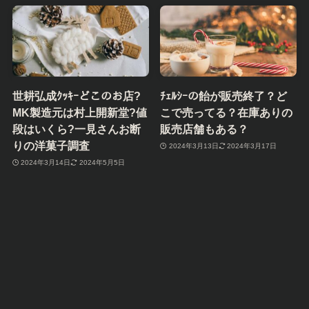
世耕弘成ｸｯｷｰどこのお店?
ﾁｪﾙｼｰの飴が販売終了？ど
MK製造元は村上開新堂?値
こで売ってる？在庫ありの
段はいくら?一見さんお断
販売店舗もある？
りの洋菓子調査
2024年3月13日
2024年3月17日
2024年3月14日
2024年5月5日