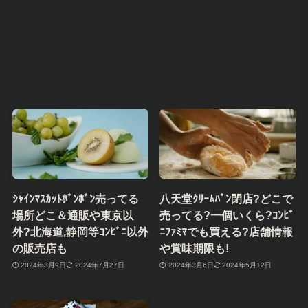
ｼｬｲﾝﾏｽｶｯﾄﾎﾞﾝﾎﾞﾝ売ってる
八天堂ｸﾘｰﾑﾊﾟﾝ閉店?どこで
場所どこ＆通販や東京以
売ってる?一個いくら?ｺﾝﾋﾞ
外?北海道,静岡等ｺﾝﾋﾞﾆ以外
ﾆﾌｧﾐﾏでも買える?店舗情報
の販売店も
や賞味期限も!
2024年3月9日
2024年7月27日
2024年3月6日
2024年5月12日