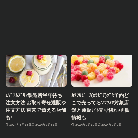
ｴｿﾞｱﾑﾌﾟﾘﾝ製造所半年待ち!
ｶﾗﾌﾙﾋﾟｰﾁ(ｶﾗﾋﾟﾁ)ｸﾞﾐ予約ど
注文方法,お取り寄せ通販や
こで売ってる?ﾌｧﾐﾏ対象店
注文方法,東京で買える店舗
舗と通販ｻｲﾄ売り切れ•再販
も!
情報も!
2024年3月18日
2024年5月31日
2024年3月15日
2024年5月5日