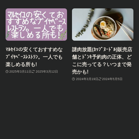
ﾏﾙｾｲﾕの安くておすすめな
謎肉放題(ｶｯﾌﾟﾇｰﾄﾞﾙ)販売店
ﾌﾞｲﾔﾍﾞｰｽﾚｽﾄﾗﾝ。一人でも
舗とﾄﾞﾝｷ予約肉の正体、ど
楽しめる所も!
こに売ってる？いつまで発
売かも!
2025年3月11日
2025年3月12日
2024年3月19日
2024年5月5日