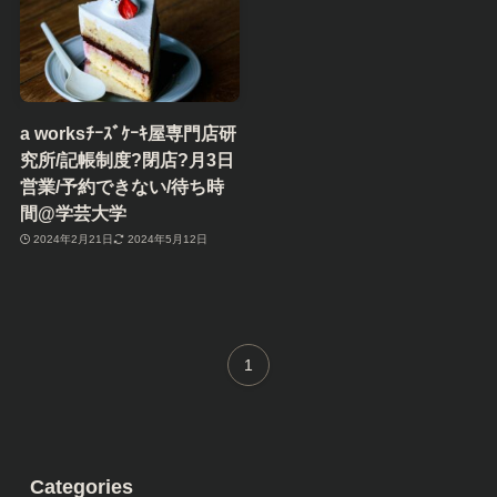
a worksﾁｰｽﾞｹｰｷ屋専門店研
究所/記帳制度?閉店?月3日
営業/予約できない/待ち時
間@学芸大学
2024年2月21日
2024年5月12日
1
Categories