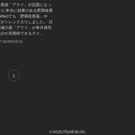
改善薬「アライ」が話題になっ
いに本当に効果のある肥満改善
itter)でも「肥満改善薬」や
がトレンド入りしました。 日
肪減少薬「アライ」が来月発売
少が見期待できるデメ...
2024年5月1日
1
©
KOZUTSUMI BLOG.