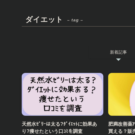
ダイエット
– tag –
新着記事
天然水ｾﾞﾘｰは太る?ﾀﾞｲｴｯﾄに効果あ
肥満改善薬ｱﾗ
り?痩せたという口ｺﾐを調査
買える？販