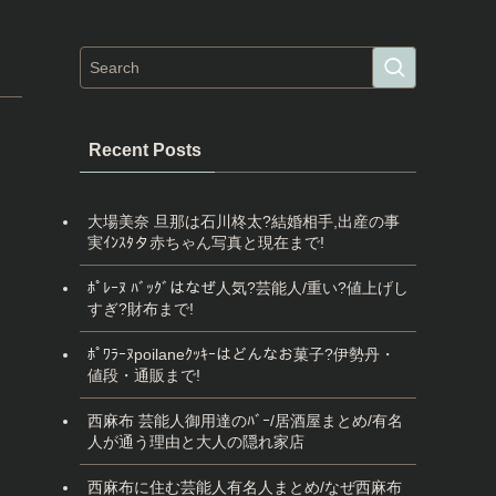
Recent Posts
大場美奈 旦那は石川柊太?結婚相手,出産の事
実ｲﾝｽﾀタ赤ちゃん写真と現在まで!
ﾎﾟﾚｰﾇ ﾊﾞｯｸﾞはなぜ人気?芸能人/重い?値上げし
すぎ?財布まで!
ﾎﾟﾜﾗｰﾇpoilaneｸｯｷｰはどんなお菓子?伊勢丹・
値段・通販まで!
西麻布 芸能人御用達のﾊﾞｰ/居酒屋まとめ/有名
人が通う理由と大人の隠れ家店
西麻布に住む芸能人有名人まとめ/なぜ西麻布