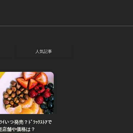
人気記事
ｲいつ発売？ﾄﾞﾗｯｸｽﾄｱで
売店舗や価格は？