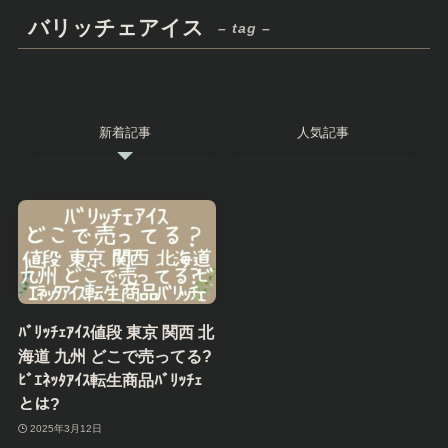
バリッチェアイス
– tag –
新着記事
人気記事
ﾊﾞﾘｯﾁｪｱｲｽ値段 東京 関西 北
海道 九州 どこで売ってる?
ﾋﾞｴﾈｯﾀｱｲｽ転生商品ﾊﾞﾘｯﾁｪ
とは?
2025年3月12日