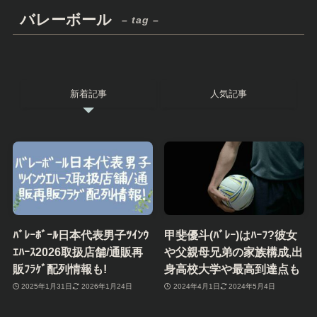
バレーボール
– tag –
新着記事
人気記事
ﾊﾞﾚｰﾎﾞｰﾙ日本代表男子ﾂｲﾝｳ
甲斐優斗(ﾊﾞﾚｰ)はﾊｰﾌ?彼女
ｴﾊｰｽ2026取扱店舗/通販再
や父親母兄弟の家族構成,出
販ﾌﾗｹﾞ配列情報も!
身高校大学や最高到達点も
2025年1月31日
2026年1月24日
2024年4月1日
2024年5月4日