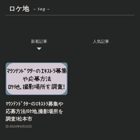
ロケ地
– tag –
新着記事
人気記事
ﾏｳﾝﾃﾝﾄﾞｸﾀｰのｴｷｽﾄﾗ募集や
応募方法/ﾛｹ地,撮影場所を
調査!松本市
2024年6月24日