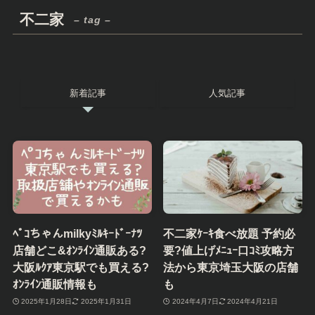
不二家
– tag –
新着記事
人気記事
ﾍﾟｺちゃんmilkyﾐﾙｷｰﾄﾞｰﾅﾂ
不二家ｹｰｷ食べ放題 予約必
店舗どこ&ｵﾝﾗｲﾝ通販ある?
要?値上げﾒﾆｭｰ口ｺﾐ攻略方
大阪ﾙｸｱ東京駅でも買える?
法から東京埼玉大阪の店舗
ｵﾝﾗｲﾝ通販情報も
も
2025年1月28日
2025年1月31日
2024年4月7日
2024年4月21日