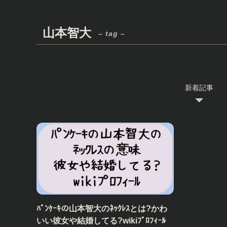
山本智大
– tag –
新着記事
ﾊﾟﾝｹｰｷの山本智大のﾈｯｸﾚｽとは?かわ
いい彼女や結婚してる?wikiﾌﾟﾛﾌｨｰﾙ