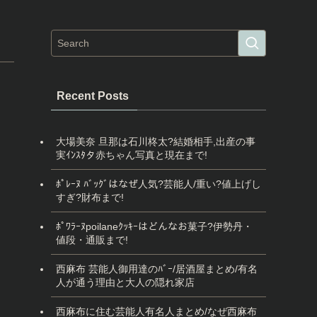
Recent Posts
大場美奈 旦那は石川柊太?結婚相手,出産の事
実ｲﾝｽﾀタ赤ちゃん写真と現在まで!
ﾎﾟﾚｰﾇ ﾊﾞｯｸﾞはなぜ人気?芸能人/重い?値上げし
すぎ?財布まで!
ﾎﾟﾜﾗｰﾇpoilaneｸｯｷｰはどんなお菓子?伊勢丹・
値段・通販まで!
西麻布 芸能人御用達のﾊﾞｰ/居酒屋まとめ/有名
人が通う理由と大人の隠れ家店
西麻布に住む芸能人有名人まとめ/なぜ西麻布