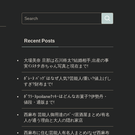
Recent Posts
大場美奈 旦那は石川柊太?結婚相手,出産の事
実ｲﾝｽﾀタ赤ちゃん写真と現在まで!
ﾎﾟﾚｰﾇ ﾊﾞｯｸﾞはなぜ人気?芸能人/重い?値上げし
すぎ?財布まで!
ﾎﾟﾜﾗｰﾇpoilaneｸｯｷｰはどんなお菓子?伊勢丹・
値段・通販まで!
西麻布 芸能人御用達のﾊﾞｰ/居酒屋まとめ/有名
人が通う理由と大人の隠れ家店
西麻布に住む芸能人有名人まとめ/なぜ西麻布