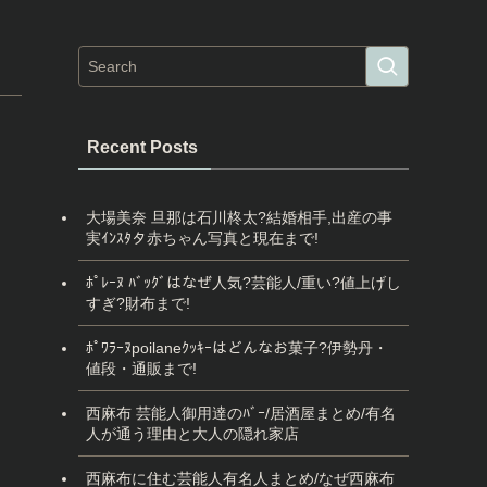
Recent Posts
大場美奈 旦那は石川柊太?結婚相手,出産の事
実ｲﾝｽﾀタ赤ちゃん写真と現在まで!
ﾎﾟﾚｰﾇ ﾊﾞｯｸﾞはなぜ人気?芸能人/重い?値上げし
すぎ?財布まで!
ﾎﾟﾜﾗｰﾇpoilaneｸｯｷｰはどんなお菓子?伊勢丹・
値段・通販まで!
西麻布 芸能人御用達のﾊﾞｰ/居酒屋まとめ/有名
人が通う理由と大人の隠れ家店
西麻布に住む芸能人有名人まとめ/なぜ西麻布