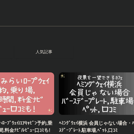
人気記事
ﾌﾟｳｪｲ/ｴｱｷｬﾋﾞﾝ予約,乗
ﾍﾐﾝｸﾞｳｪｲ横浜 会員じゃない場合・ﾊ
料金ﾅﾋﾞ/ﾚﾋﾞｭｰ口ｺﾐも!
ｽﾃﾞｰﾌﾟﾚｰﾄ,駐車場,ﾍﾟｯﾄ,口ｺﾐ