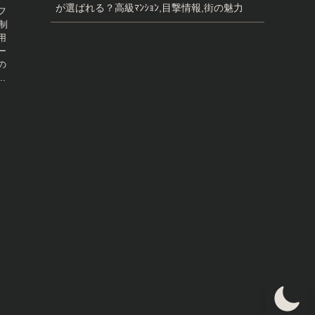
が選ばれる？高級ﾏﾝｼｮﾝ,目撃情報,街の魅力
フ
員制
用
ー
の
.