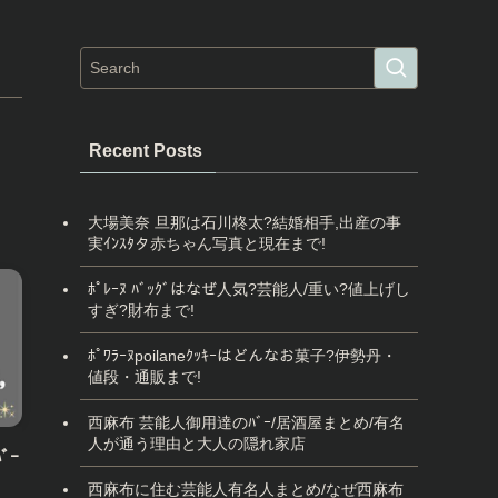
Recent Posts
大場美奈 旦那は石川柊太?結婚相手,出産の事
実ｲﾝｽﾀタ赤ちゃん写真と現在まで!
ﾎﾟﾚｰﾇ ﾊﾞｯｸﾞはなぜ人気?芸能人/重い?値上げし
すぎ?財布まで!
ﾎﾟﾜﾗｰﾇpoilaneｸｯｷｰはどんなお菓子?伊勢丹・
値段・通販まで!
西麻布 芸能人御用達のﾊﾞｰ/居酒屋まとめ/有名
人が通う理由と大人の隠れ家店
ﾞｰ
西麻布に住む芸能人有名人まとめ/なぜ西麻布