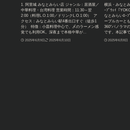
1. 阿里城 みなとみらい店 ジャンル：居酒屋／
横浜・みなとみ
中華料理・台湾料理 営業時間：11:30～翌
ｰﾌﾟｳｪｲ「YOK
2:00（料理L.O.1:00／ドリンクL.O.1:00） ア
なとみらいﾛｰﾌ
クセス：みなとみらい駅4番出口すぐ（徒歩1
ーブルカーとも
分） 特徴：小皿料理中心で、〆のラーメン感
360°パノラ
覚でも利用OK。深夜まで本格中華が...
です。本記事で
2025年6月9日
2025年6月10日
2025年6月8日