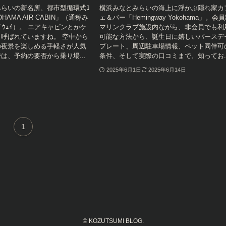
らいの新名所、都市型循環式ﾛ
横浜みなとみらいの海上に浮かぶ隠れ家カ
OHAMA AIR CABIN」（通称み
ェ＆バー「Hemingway Yokohama」。会
ﾟｳｪｲ）。 エアキャビンとかケ
マリンクラブ施設内ながら、非会員でも利
呼ばれていますね。 空中から
可能な方法から、誕生日に嬉しいバースデ
マの夜景を楽しめる手軽さが人気
プレート、周辺駐車場情報、ペット同伴可
は、予約の要否から乗り場...
条件、そして実際の口コミまで、知ってお..
2025年6月1日
2025年6月14日
1
©
KOZUTSUMI BLOG.