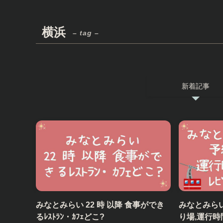
横浜
– tag –
新着記事
みなとみらい 22 時 以降 食事ができ
みなとみらいﾛｰ
るﾚｽﾄﾗﾝ・ｶﾌｪどこ?
り場,運行時間,