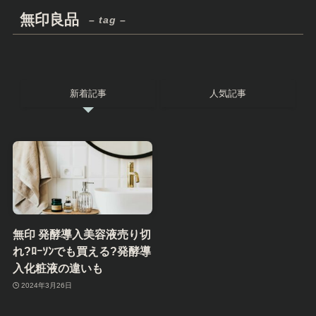
無印良品
– tag –
新着記事
人気記事
無印 発酵導入美容液売り切
れ?ﾛｰｿﾝでも買える?発酵導
入化粧液の違いも
2024年3月26日