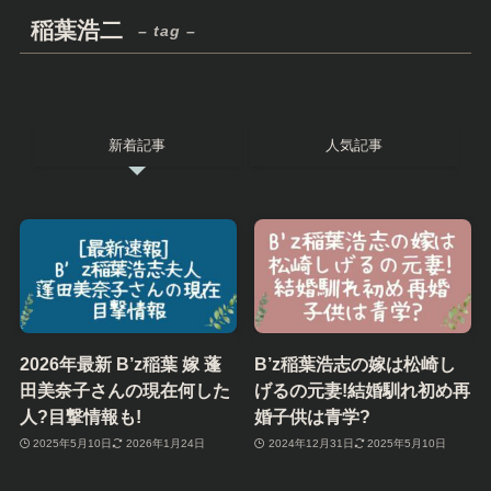
稲葉浩二
– tag –
新着記事
人気記事
2026年最新 B’z稲葉 嫁 蓬
B’z稲葉浩志の嫁は松崎し
田美奈子さんの現在何した
げるの元妻!結婚馴れ初め再
人?目撃情報も!
婚子供は青学?
2025年5月10日
2026年1月24日
2024年12月31日
2025年5月10日