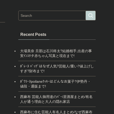
Recent Posts
大場美奈 旦那は石川柊太?結婚相手,出産の事
実ｲﾝｽﾀタ赤ちゃん写真と現在まで!
ﾎﾟﾚｰﾇ ﾊﾞｯｸﾞはなぜ人気?芸能人/重い?値上げし
すぎ?財布まで!
ﾎﾟﾜﾗｰﾇpoilaneｸｯｷｰはどんなお菓子?伊勢丹・
値段・通販まで!
西麻布 芸能人御用達のﾊﾞｰ/居酒屋まとめ/有名
人が通う理由と大人の隠れ家店
西麻布に住む芸能人有名人まとめ/なぜ西麻布