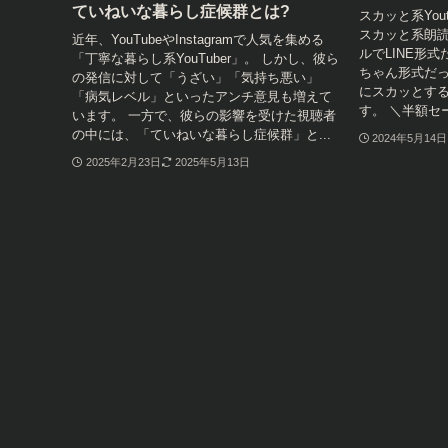
ていねいな暮らし症候群とは?
スカッと系You
スカッと系朗
近年、YouTubeやInstagramで人気を集める
ルでLINE形
「丁寧な暮らし系YouTuber」。 しかし、彼ら
ちゃん形式だ
の発信に対して「うざい」「気持ち悪い」
にスカッとす
「病気レベル」といったアンチ意見も増えて
す。 ＼半額セー
います。 一方で、彼らの影響を受けた視聴者
の中には、「ていねいな暮らし症候群」と...
2024年5月14日
2025年2月23日
2025年5月13日