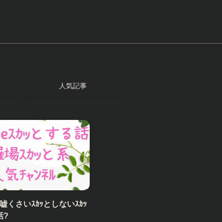
人気記事
嘘くさいｽｶｯとしないｽｶｯ
話?