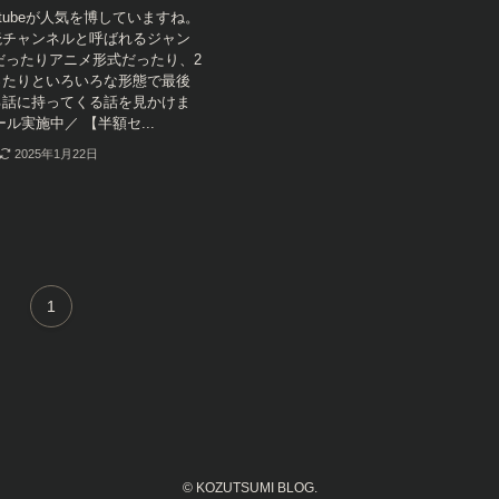
tubeが人気を博していますね。
読チャンネルと呼ばれるジャン
式だったりアニメ形式だったり、2
ったりといろいろな形態で最後
る話に持ってくる話を見かけま
ル実施中／ 【半額セ...
2025年1月22日
1
©
KOZUTSUMI BLOG.