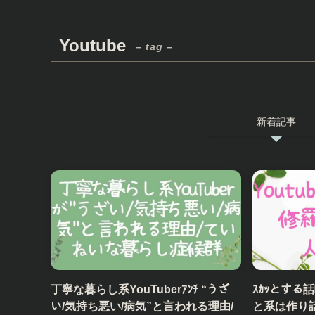
Youtube
– tag –
新着記事
丁寧な暮らし系YouTuberｱﾝﾁ “うざ
ｽｶｯとする話
い/気持ち悪い/病気”と言われる理由/
と系は作り