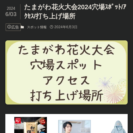
たまがわ花火大会2024穴場ｽﾎﾟｯﾄ/ｱ
2024
6/03
ｸｾｽ/打ち上げ場所
広告
2024年6月3日
スポット情報