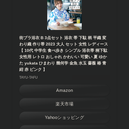
街ブラ浴衣 B 3点セット 浴衣 帯 下駄 柄 平織 変
わり織 作り帯 2023 大人 セット 女性 レディース
【 10代 中学生 食べ歩き シンプル 浴衣帯 桐下駄
女性用 レトロ おしゃれ かわいい 可愛い 夏 ゆか
た yukata ひまわり 幾何学 金魚 水玉 薔薇 椿 青
紺 赤 ピンク 】
TAYU-TAFU
Amazon
楽天市場
Yahooショッピング