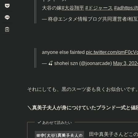
大谷の嫁
#大谷翔平
#ドジャース
#ad
https:
— 柊@エンタメ情報ブログ共同運営者/相互フォロ
anyone else fainted
pic.twitter.com/qmF0c
— 🍒 shohei szn (@joonarcade)
May 3, 202
それにしても、黒のスーツ姿も良くお似合いです
＼真美子夫人が身につけていたブランド一式と値
あわせて読みたい
田中真美子さんどこの服??ﾊ