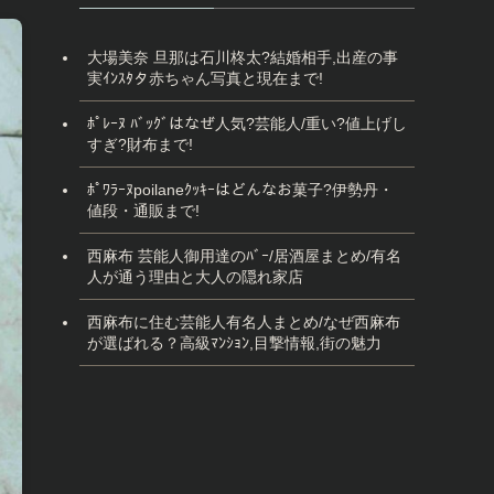
大場美奈 旦那は石川柊太?結婚相手,出産の事
実ｲﾝｽﾀタ赤ちゃん写真と現在まで!
ﾎﾟﾚｰﾇ ﾊﾞｯｸﾞはなぜ人気?芸能人/重い?値上げし
すぎ?財布まで!
ﾎﾟﾜﾗｰﾇpoilaneｸｯｷｰはどんなお菓子?伊勢丹・
値段・通販まで!
西麻布 芸能人御用達のﾊﾞｰ/居酒屋まとめ/有名
人が通う理由と大人の隠れ家店
西麻布に住む芸能人有名人まとめ/なぜ西麻布
が選ばれる？高級ﾏﾝｼｮﾝ,目撃情報,街の魅力