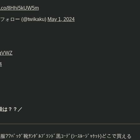
//t.co/8Hhi5kUW5m
ー (@twikaku)
May 1, 2024
VqVWZ
4
。
段は？？／
ﾞｯｸﾞ靴ｻﾝﾀﾞﾙﾌﾞﾗﾝﾄﾞ黒ｺｰﾃﾞ(ｼｰｽﾙｰｼﾞｬｹｯﾄ)どこで買える