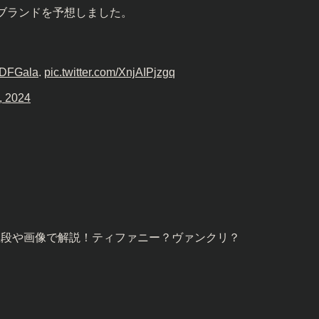
ブランドを予想しました。
DFGala
.
pic.twitter.com/XnjAIPjzgq
, 2024
値段や画像で解説！ティファニー？ヴァンクリ？