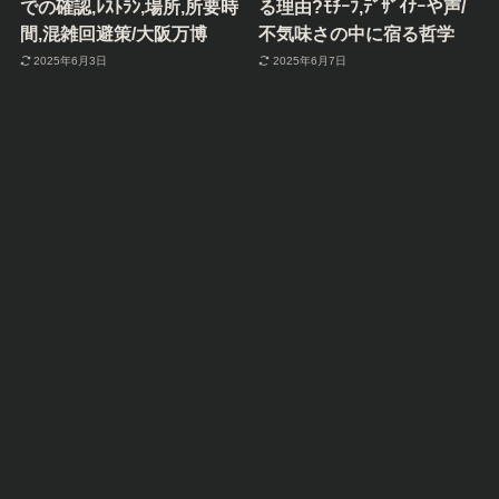
での確認,ﾚｽﾄﾗﾝ,場所,所要時
る理由?ﾓﾁｰﾌ,ﾃﾞｻﾞｲﾅｰや声/
間,混雑回避策/大阪万博
不気味さの中に宿る哲学
2025年6月3日
2025年6月7日