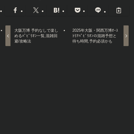
大阪万博 予約なしで楽し
2025年大阪・関西万博ｵｰｽ
めるﾊﾟﾋﾞﾘｵﾝ一覧,混雑回
ﾄﾘｱﾊﾟﾋﾞﾘｵﾝの混雑予想と
避/攻略法
待ち時間,予約必須かも