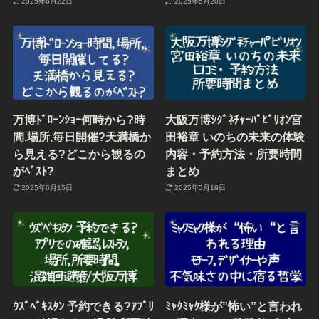
2025年6月22日
2025年5月20日
万博ﾄﾞﾛｰﾝｼｮｰ何時から?時
大阪万博ｼｸﾞﾈﾁｬｰﾊﾟﾋﾞﾘｵﾝ宮
間,場所,毎日開催?天満橋か
田裕章 いのちの未来の体験
ら見える?どこから観るの
内容・予約方法・所要時間
がﾍﾞｽﾄ?
まとめ
2025年6月15日
2025年5月19日
ｳｽﾞﾍﾞｷｽﾀﾝ 予約できる?ｱﾌﾟﾘ
ﾐｬｸﾐｬｸ様が”怖い”と言われ