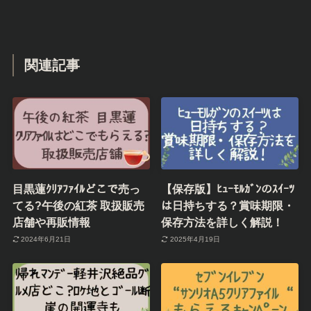
関連記事
目黒蓮ｸﾘｱﾌｧｲﾙどこで売っ
【保存版】ﾋｭｰﾓﾙｶﾞﾝのｽｲｰﾂ
てる?午後の紅茶 取扱販売
は日持ちする？賞味期限・
店舗や再販情報
保存方法を詳しく解説！
2024年6月21日
2025年4月19日