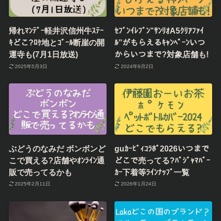
帰れﾏﾝﾃﾞｰ軽井沢信州牛ｽﾃｰ
ｾﾌﾞﾝｲﾚﾌﾞﾝ”ｻﾝﾘｵA5ｸﾘｱﾌｧｲ
ｷどこ?ﾛｹ地とｺﾞｰﾙ断崖の開
ﾙ”がもらえるｷｬﾝﾍﾟｰﾝいつ
運寺も(7月1日放送)
からいつまで?対象店舗も!
2025年5月3日
2024年9月2日
ぶどうのなみだ ボンボンど
guｶｰﾋﾞｨｺﾗﾎﾞ2026いつまで
こで買える?店舗やｵﾝﾗｲﾝ通
どこで売ってる?ﾊﾟｼﾞｬﾏﾊﾟｰ
販で売ってるかも
ｶｰ下着等ﾗｲﾝﾅｯﾌﾟ一覧
2025年2月11日
2026年1月24日