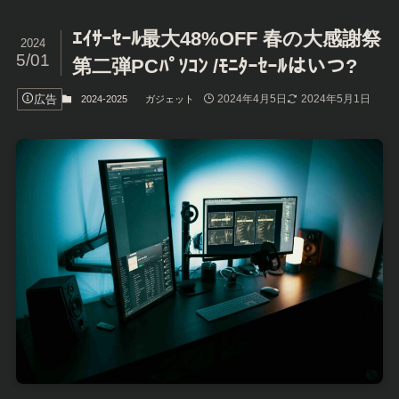
ｴｲｻｰｾｰﾙ最大48%OFF 春の大感謝祭
2024
5/01
第二弾PCﾊﾟｿｺﾝ /ﾓﾆﾀｰｾｰﾙはいつ?
広告
2024年4月5日
2024年5月1日
2024-2025
ガジェット