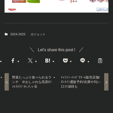
2024-2025
ガジェット
Let's share this post !
野菜たっぷり食べられるラ
ﾃｨﾌｧﾆｰﾊﾝﾄﾞｸﾘｰﾑ販売店舗/
ンチ ＠おしゃれな高原ｶﾌ
ｵﾝﾗｲﾝ通販予約/在庫や匂い
ｪﾚｽﾄﾗﾝ In 八ヶ岳
口ｺﾐ値段も