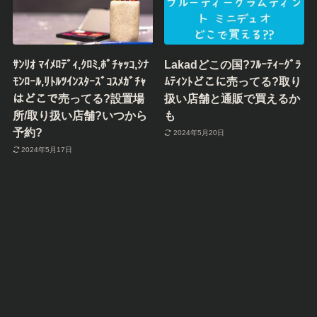
ｻﾝﾘｵ ﾏｲﾒﾛﾃﾞｨ,ｸﾛﾐ,ﾎﾟﾁｬｯｺ,ｼﾅ
Lakadどこの国?ﾌﾙｰﾃｨｰｸﾞﾗ
ﾓﾝﾛｰﾙ,ﾘﾄﾙﾂｲﾝｽﾀｰｽﾞｺｽﾒｶﾞﾁｬ
ﾑﾃｨﾝﾄどこに売ってる?取り
はどこで売ってる?設置場
扱い店舗と通販で買えるか
所/取り扱い店舗?いつから
も
予約?
2024年5月20日
2024年5月17日