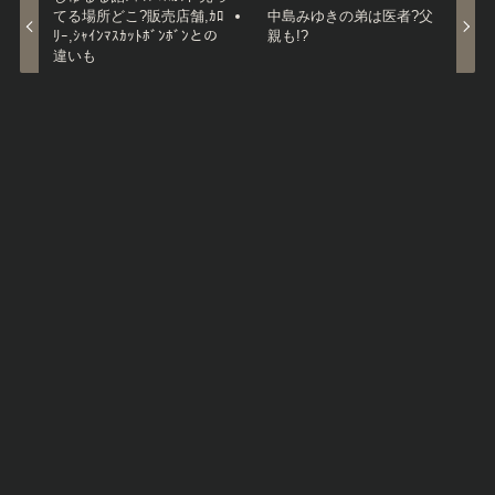
てる場所どこ?販売店舗,ｶﾛ
中島みゆきの弟は医者?父
ﾘｰ,ｼｬｲﾝﾏｽｶｯﾄﾎﾞﾝﾎﾞﾝとの
親も!?
違いも