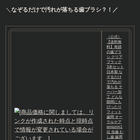
＼
なぞるだけで汚れが落ちる歯ブラシ？！／
（公式）
【送料無
料】奇跡
の歯ブラ
シ クリア
ブラック
3本セット
日本製 な
ぞるだけ
で汚れが
落ちる テ
ーパー加
工 どんな
隙間にも
ぴったり
フィット
歯間 オー
ラルケア
amazon1
位 虫歯 む
し歯 歯周