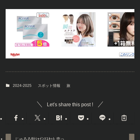
2024-2025
スポット情報
旅
Let's share this post !
じゅるる飴ｼｬｲﾝﾏｽｶｯﾄ 売っ