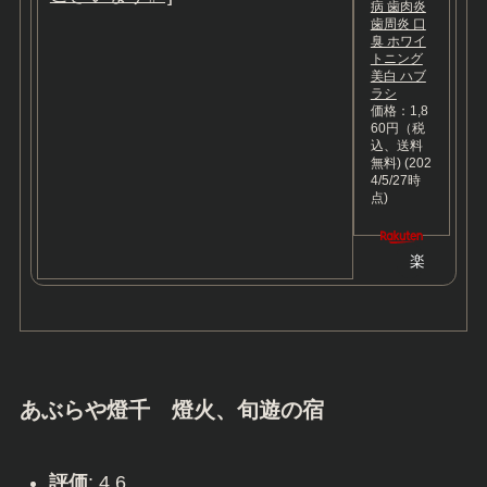
病 歯肉炎
歯周炎 口
臭 ホワイ
トニング
美白 ハブ
ラシ
価格：1,8
60円（税
込、送料
無料)
(202
4/5/27時
点)
楽
天
で
購
入
あぶらや燈千
燈火、旬遊の宿
評価
: 4.6