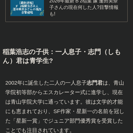
2026年最新 B’z稲葉 嫁 蓬田美奈
子さんの現在何した人?目撃情報
も!
稲葉浩志の子供：一人息子・志門（しも
ん）君
は青学生?
2002年に誕生した二人の一人息子
志門君
は、青山
学院初等部からエスカレーター式に進学し、現在
は青山学院大学に通っています。彼は文学的才能
にも恵まれており、SF作家・星新一の名前を冠し
た「星新一賞」でジュニア部門優秀賞を受賞した
ことでも注目されています。