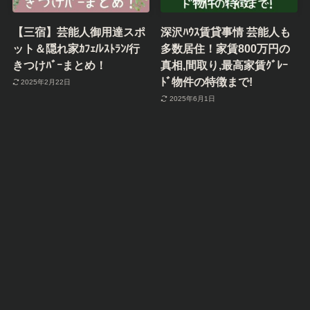
【三宿】芸能人御用達スポ
深沢ﾊｳｽ賃貸事情 芸能人も
ット＆隠れ家ｶﾌｪ/ﾚｽﾄﾗﾝ/行
多数居住！家賃800万円の
きつけﾊﾞｰまとめ！
真相,間取り,最高家賃ｸﾞﾚｰ
ﾄﾞ物件の特徴まで!
2025年2月22日
2025年6月1日