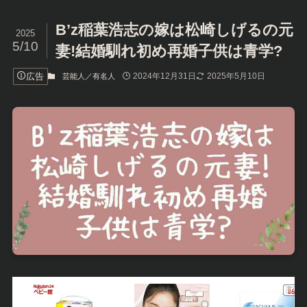
B’z稲葉浩志の嫁は松崎しげるの元
2025
5/10
妻!結婚馴れ初め再婚子供は青学?
広告
2024年12月31日
2025年5月10日
芸能人／有名人