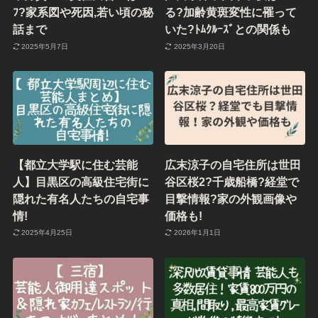
ﾌ?家系図や死因,若い頃の秘
る?加齢黄斑変性に罹って
話まで
いた?ﾄﾑｸﾙｰｽﾞとの関係も
2025年5月7日
2025年3月20日
【都立大学駅に住む芸能
広末涼子の自宅住所は世田
人】目黒区の高級住宅街に
谷区桜2?千歳船橋?経堂で
隠れた有名人たちの自宅事
目撃情報?家の外観画像や
情!
価格も!
2025年4月25日
2026年1月1日