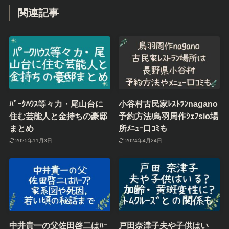
関連記事
ﾊﾟｰｸﾊｳｽ等々力・尾山台に
小谷村古民家ﾚｽﾄﾗﾝnagano
住む芸能人と金持ちの豪邸
予約方法/鳥羽周作ｼｪﾌsio場
まとめ
所ﾒﾆｭｰ口ｺﾐも
2025年11月3日
2024年4月24日
中井貴一の父佐田啓二はﾊｰ
戸田奈津子夫や子供はい