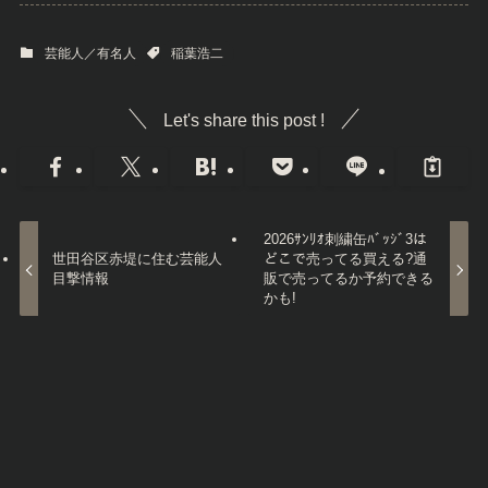
芸能人／有名人
稲葉浩二
Let's share this post !
2026ｻﾝﾘｵ刺繍缶ﾊﾞｯｼﾞ3は
世田谷区赤堤に住む芸能人
どこで売ってる買える?通
目撃情報
販で売ってるか予約できる
かも!