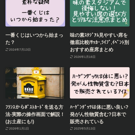
一番くじはいつから始まっ
味の素ｽﾀｼﾞｱﾑ見やすい席を
た？
徹底比較/ｻｯｶｰ,ﾗｲﾌﾞ,ｲﾍﾞﾝﾄ別
おすすめ座席まとめ
2024年7月13日
2026年1月16日
ﾌﾗﾝｽからﾎﾟｽﾄｶｰﾄﾞを送る方
ﾊｰｹﾞﾝﾀﾞｯﾂは体に悪い良い?
法-実際の操作画面で解説！
発がん性物質含む?日本で
(お土産にも!)
販売されている
2026年1月1日
2025年5月13日