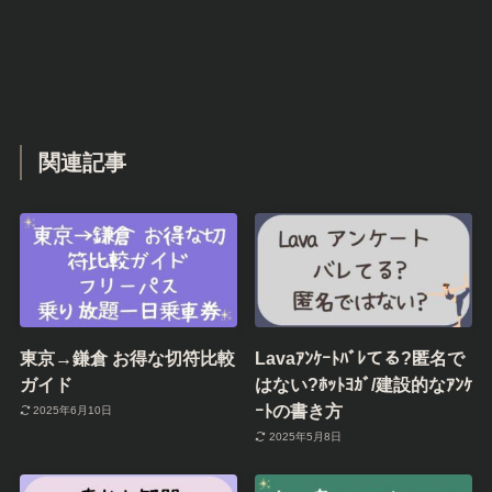
関連記事
東京→鎌倉 お得な切符比較
Lavaｱﾝｹｰﾄﾊﾞﾚてる?匿名で
ガイド
はない?ﾎｯﾄﾖｶﾞ/建設的なｱﾝｹ
ｰﾄの書き方
2025年6月10日
2025年5月8日