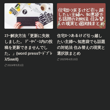
ｴﾗｰ解決方法「更新に失敗
住宅ﾛｰﾝあるけど引っ越し
しました。 ﾃﾞｰﾀﾍﾞｰｽ内の投
たい主婦へ 知恵袋でも話題
稿を更新できませんでし
の対処法 住み替えの現実と
た。」(word pressﾜｰﾄﾞﾌﾟﾚ
選択肢まとめ
ｽ/Swell)
2025年4月13日
2024年5月1日