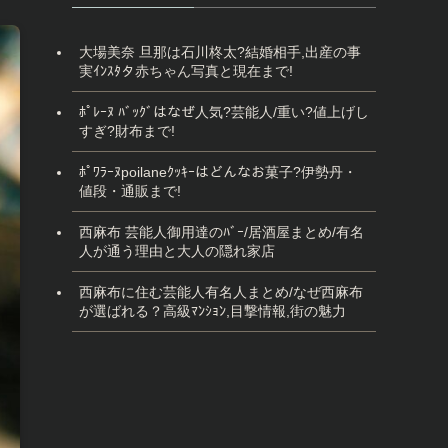
大場美奈 旦那は石川柊太?結婚相手,出産の事
実ｲﾝｽﾀタ赤ちゃん写真と現在まで!
ﾎﾟﾚｰﾇ ﾊﾞｯｸﾞはなぜ人気?芸能人/重い?値上げし
すぎ?財布まで!
ﾎﾟﾜﾗｰﾇpoilaneｸｯｷｰはどんなお菓子?伊勢丹・
値段・通販まで!
西麻布 芸能人御用達のﾊﾞｰ/居酒屋まとめ/有名
人が通う理由と大人の隠れ家店
西麻布に住む芸能人有名人まとめ/なぜ西麻布
が選ばれる？高級ﾏﾝｼｮﾝ,目撃情報,街の魅力