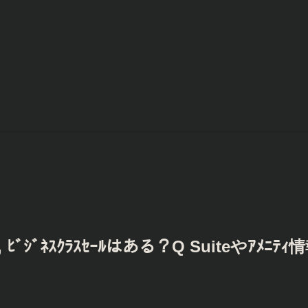
ﾋﾞｼﾞﾈｽｸﾗｽｾｰﾙはある？Q Suiteやｱﾒﾆﾃｨ