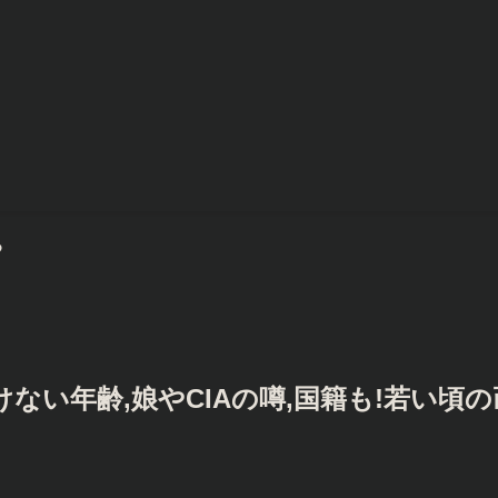
?老けない年齢,娘やCIAの噂,国籍も!若い頃