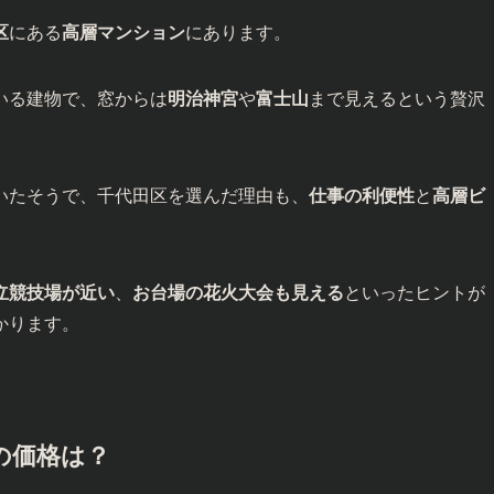
区
にある
高層マンション
にあります。
いる建物で、窓からは
明治神宮
や
富士山
まで見えるという贅沢
いたそうで、千代田区を選んだ理由も、
仕事の利便性
と
高層ビ
立競技場が近い
、
お台場の花火大会も見える
といったヒントが
かります。
の価格は？