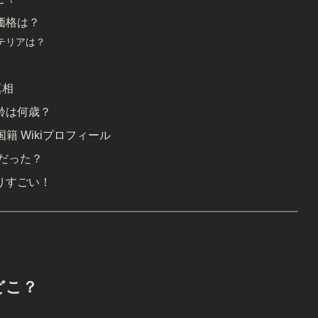
価格は？
テリアは？
真相
齢は何歳？
籍 Wikiプロフィール
だった？
りすごい！
どこ？