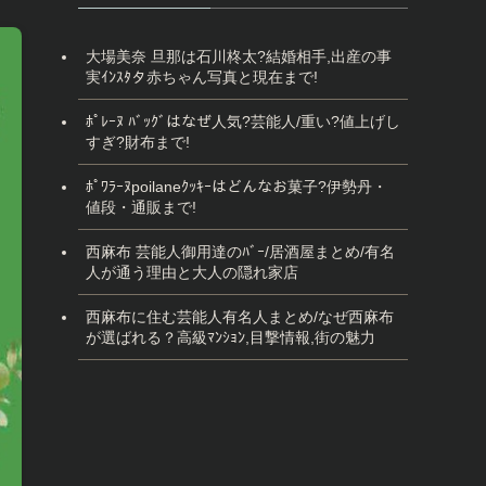
大場美奈 旦那は石川柊太?結婚相手,出産の事
実ｲﾝｽﾀタ赤ちゃん写真と現在まで!
ﾎﾟﾚｰﾇ ﾊﾞｯｸﾞはなぜ人気?芸能人/重い?値上げし
すぎ?財布まで!
ﾎﾟﾜﾗｰﾇpoilaneｸｯｷｰはどんなお菓子?伊勢丹・
値段・通販まで!
西麻布 芸能人御用達のﾊﾞｰ/居酒屋まとめ/有名
人が通う理由と大人の隠れ家店
西麻布に住む芸能人有名人まとめ/なぜ西麻布
が選ばれる？高級ﾏﾝｼｮﾝ,目撃情報,街の魅力