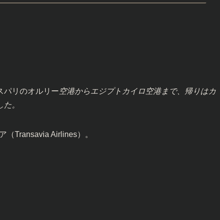
スパリのオルリー
空港からエジプトカイロ空港まで、帰りはカ
した。
savia Airlines）。