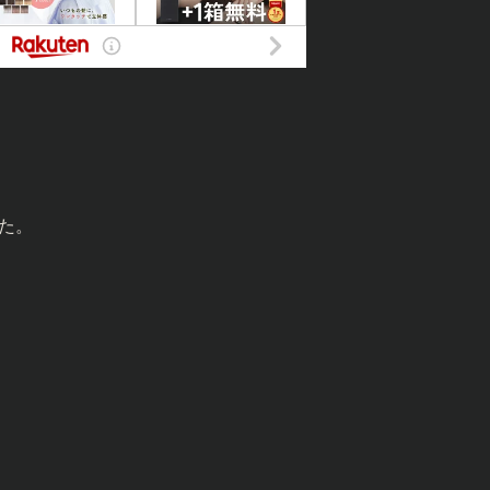
した。
。