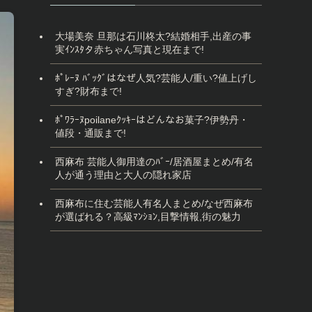
大場美奈 旦那は石川柊太?結婚相手,出産の事
実ｲﾝｽﾀタ赤ちゃん写真と現在まで!
ﾎﾟﾚｰﾇ ﾊﾞｯｸﾞはなぜ人気?芸能人/重い?値上げし
すぎ?財布まで!
ﾎﾟﾜﾗｰﾇpoilaneｸｯｷｰはどんなお菓子?伊勢丹・
値段・通販まで!
西麻布 芸能人御用達のﾊﾞｰ/居酒屋まとめ/有名
人が通う理由と大人の隠れ家店
西麻布に住む芸能人有名人まとめ/なぜ西麻布
が選ばれる？高級ﾏﾝｼｮﾝ,目撃情報,街の魅力