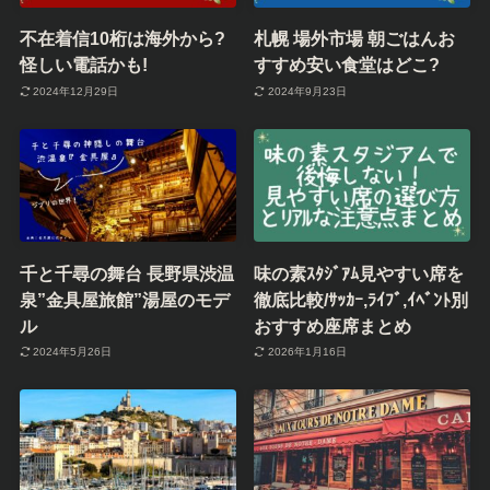
不在着信10桁は海外から?
札幌 場外市場 朝ごはんお
怪しい電話かも!
すすめ安い食堂はどこ?
2024年12月29日
2024年9月23日
千と千尋の舞台 長野県渋温
味の素ｽﾀｼﾞｱﾑ見やすい席を
泉”金具屋旅館”湯屋のモデ
徹底比較/ｻｯｶｰ,ﾗｲﾌﾞ,ｲﾍﾞﾝﾄ別
ル
おすすめ座席まとめ
2024年5月26日
2026年1月16日