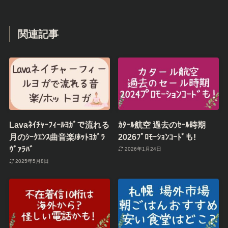
関連記事
Lavaﾈｲﾁｬｰﾌｨｰﾙﾖｶﾞで流れる
ｶﾀｰﾙ航空 過去のｾｰﾙ時期
月のｼｰｸｴﾝｽ曲音楽/ﾎｯﾄﾖｶﾞﾗ
2026ﾌﾟﾛﾓｰｼｮﾝｺｰﾄﾞも!
ｳﾞｧﾗﾊﾞ
2026年1月24日
2025年5月8日