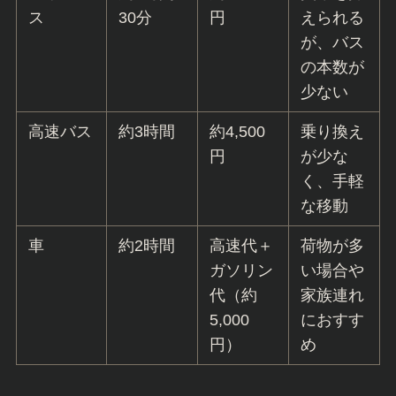
ス
30分
円
えられる
が、バス
の本数が
少ない
高速バス
約3時間
約4,500
乗り換え
円
が少な
く、手軽
な移動
車
約2時間
高速代＋
荷物が多
ガソリン
い場合や
代（約
家族連れ
5,000
におすす
円）
め