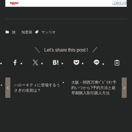
旅
知恵袋
サンリオ
Let's share this post !
大阪・関西万博ﾊﾟﾋﾞﾘｵﾝ予
ハローキティに登場するう
約いつから?予約方法と超
さぎの名前は？
早期購入割引購入方法