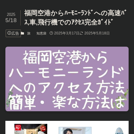
福岡空港からﾊｰﾓﾆｰﾗﾝﾄﾞへの高速ﾊﾞ
2025
5/18
ｽ,車,飛行機でのｱｸｾｽ完全ｶﾞｲﾄﾞ
広告
2025年3月17日
2025年5月18日
旅
知恵袋