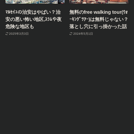
ﾏﾙｾｲﾕの治安はやばい？治
無料のfree walking tour(ｳｫ
安の悪い怖い地区,ｽﾗﾑや夜
ｰｷﾝｸﾞﾂｱｰ)は無料じゃない？
危険な地区も
落とし穴に引っ掛かった話
2025年3月3日
2024年5月1日