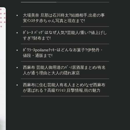
大場美奈 旦那は石川柊太?結婚相手,出産の事
実ｲﾝｽﾀタ赤ちゃん写真と現在まで!
ﾎﾟﾚｰﾇ ﾊﾞｯｸﾞはなぜ人気?芸能人/重い?値上げし
すぎ?財布まで!
ﾎﾟﾜﾗｰﾇpoilaneｸｯｷｰはどんなお菓子?伊勢丹・
値段・通販まで!
西麻布 芸能人御用達のﾊﾞｰ/居酒屋まとめ/有名
人が通う理由と大人の隠れ家店
西麻布に住む芸能人有名人まとめ/なぜ西麻布
が選ばれる？高級ﾏﾝｼｮﾝ,目撃情報,街の魅力