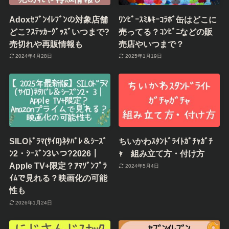
Adoxｾﾌﾞﾝｲﾚﾌﾞﾝの対象店舗
ﾜﾝﾋﾟｰｽﾐﾙｷｰｺﾗﾎﾞ缶はどこに
どこ?ｽﾃｯｶｰｸﾞｯｽﾞいつまで?
売ってる？ｺﾝﾋﾞﾆなどの販
売切れや再販情報も
売店やいつまで？
2024年4月28日
2025年1月19日
SILOﾄﾞﾗﾏ(ｻｲﾛ)ﾈﾀﾊﾞﾚ＆ｼｰｽﾞ
ちいかわｽﾀﾝﾄﾞﾗｲﾄｶﾞﾁｬｶﾞﾁ
ﾝ2・ｼｰｽﾞﾝ3いつ?2026｜
ｬ 組み立て方・付け方
Apple TV+限定？ｱﾏｿﾞﾝﾌﾟﾗ
2024年5月4日
ｲﾑで見れる？映画化の可能
性も
2026年1月24日