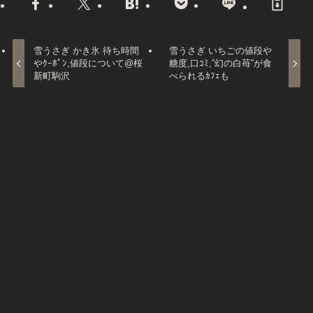
雪うさぎ かき氷 待ち時間
雪うさぎ いちごの値段や
やｸｰﾎﾟﾝ,値段について@桜
糖度,口ｺﾐ,”幻の白苺”が食
新町駒沢
べられるｶﾌｪも