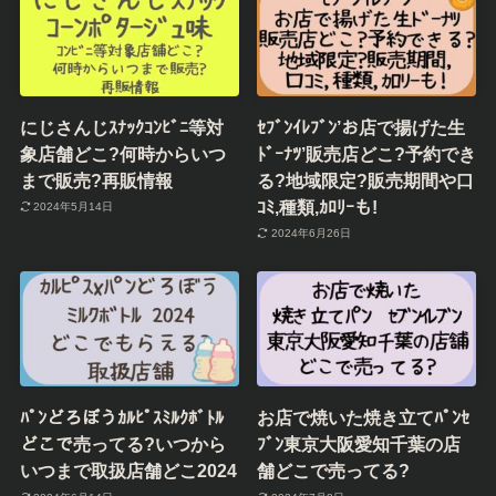
にじさんじｽﾅｯｸｺﾝﾋﾞﾆ等対
ｾﾌﾞﾝｲﾚﾌﾞﾝ’お店で揚げた生
象店舗どこ?何時からいつ
ﾄﾞｰﾅﾂ’販売店どこ?予約でき
まで販売?再販情報
る?地域限定?販売期間や口
ｺﾐ,種類,ｶﾛﾘｰも!
2024年5月14日
2024年6月26日
ﾊﾟﾝどろぼうｶﾙﾋﾟｽﾐﾙｸﾎﾞﾄﾙ
お店で焼いた焼き立てﾊﾟﾝｾ
どこで売ってる?いつから
ﾌﾞﾝ東京大阪愛知千葉の店
いつまで取扱店舗どこ2024
舗どこで売ってる?