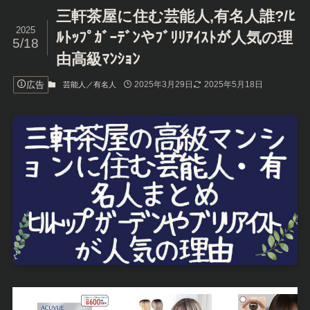
三軒茶屋に住む芸能人,有名人誰?/ﾋ
2025
ﾙﾄｯﾌﾟｶﾞｰﾃﾞﾝやﾌﾞﾘﾘｱｲｽﾄが人気の理
5/18
由高級ﾏﾝｼｮﾝ
広告
2025年3月29日
2025年5月18日
芸能人／有名人