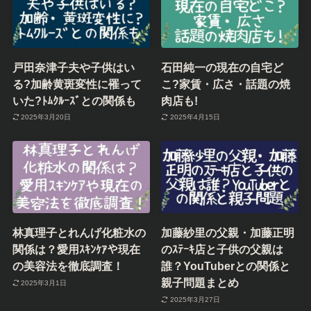
戸田奈津子夫や子供はい
石田純一の現在の自宅ど
る?加齢黄斑変性に罹って
こ?家賃・広さ・話題の焼
いた?ﾄﾑｸﾙｰｽﾞとの関係も
肉店も!
2025年3月20日
2025年4月15日
林真理子とれんげ化粧水の
加藤紗里の父親・加藤正明
関係は？愛用ｽｷﾝｹｱや現在
のｽﾃｰｷ店と子供の父親は
の美容法を徹底調査！
誰？YouTuberとの関係と
親子問題まとめ
2025年3月1日
2025年3月27日