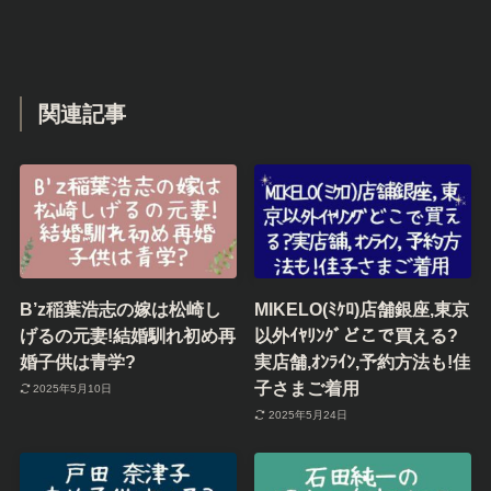
関連記事
B’z稲葉浩志の嫁は松崎し
MIKELO(ﾐｹﾛ)店舗銀座,東京
げるの元妻!結婚馴れ初め再
以外ｲﾔﾘﾝｸﾞどこで買える?
婚子供は青学?
実店舗,ｵﾝﾗｲﾝ,予約方法も!佳
子さまご着用
2025年5月10日
2025年5月24日