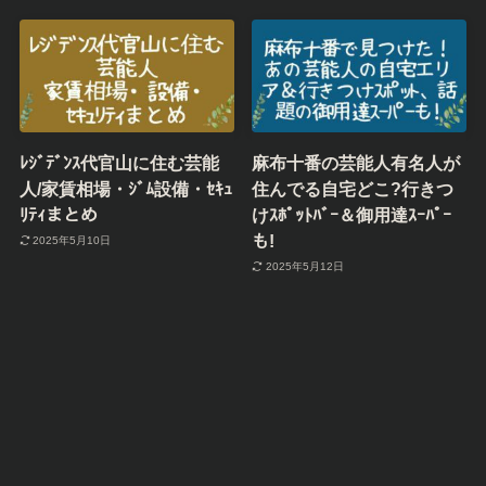
ﾚｼﾞﾃﾞﾝｽ代官山に住む芸能
麻布十番の芸能人有名人が
人/家賃相場・ｼﾞﾑ設備・ｾｷｭ
住んでる自宅どこ?行きつ
ﾘﾃｨまとめ
けｽﾎﾟｯﾄﾊﾞｰ＆御用達ｽｰﾊﾟｰ
も!
2025年5月10日
2025年5月12日