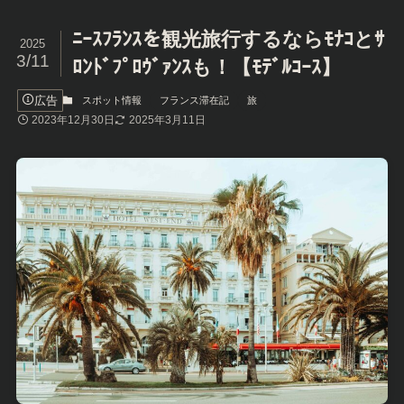
ﾆｰｽﾌﾗﾝｽを観光旅行するならﾓﾅｺとｻ
2025
3/11
ﾛﾝﾄﾞﾌﾟﾛｳﾞｧﾝｽも！【ﾓﾃﾞﾙｺｰｽ】
広告
スポット情報
フランス滞在記
旅
2023年12月30日
2025年3月11日