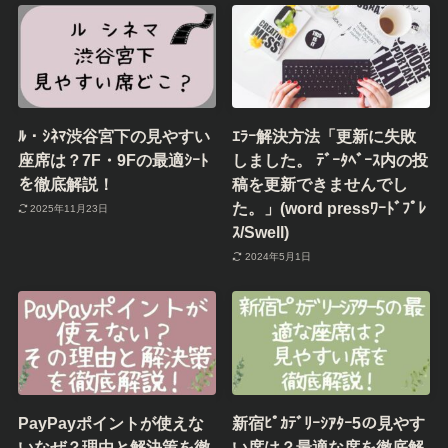
ﾙ・ｼﾈﾏ渋谷宮下の見やすい
ｴﾗｰ解決方法「更新に失敗
座席は？7F・9Fの最適ｼｰﾄ
しました。 ﾃﾞｰﾀﾍﾞｰｽ内の投
を徹底解説！
稿を更新できませんでし
た。」(word pressﾜｰﾄﾞﾌﾟﾚ
2025年11月23日
ｽ/Swell)
2024年5月1日
PayPayポイントが使えな
新宿ﾋﾟｶﾃﾞﾘｰｼｱﾀｰ5の見やす
いなぜ？理由と解決策を徹
い席は？最適な席を徹底解