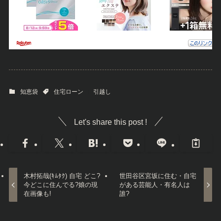
知恵袋
住宅ローン
引越し
Let's share this post !
木村拓哉(ｷﾑﾀｸ) 自宅 どこ?
世田谷区宮坂に住む・自宅
今どこに住んでる?娘の現
がある芸能人・有名人は
在画像も!
誰?