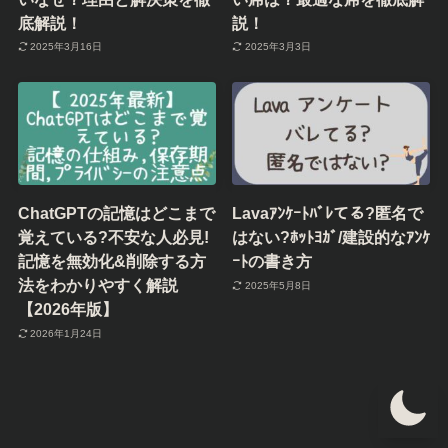
底解説！
説！
2025年3月16日
2025年3月3日
ChatGPTの記憶はどこまで
Lavaｱﾝｹｰﾄﾊﾞﾚてる?匿名で
覚えている?不安な人必見!
はない?ﾎｯﾄﾖｶﾞ/建設的なｱﾝｹ
記憶を無効化&削除する方
ｰﾄの書き方
法をわかりやすく解説
2025年5月8日
【2026年版】
2026年1月24日