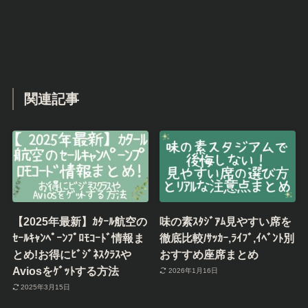
関連記事
【2025年最新】ｶﾀｰﾙ航空の
味の素ｽﾀｼﾞｱﾑ見やすい席を
ｾｰﾙｷｬﾝﾍﾟｰﾝﾌﾟﾛﾓｺｰﾄﾞ情報ま
徹底比較/ｻｯｶｰ,ﾗｲﾌﾞ,ｲﾍﾞﾝﾄ別
とめ!お得にﾋﾞｼﾞﾈｽｸﾗｽや
おすすめ座席まとめ
Aviosをｹﾞｯﾄする方法
2026年1月16日
2025年3月15日